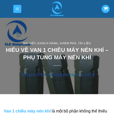
Skip
to
content
BÀI VIẾT
,
KHÁCH HÀNG
,
KHÁM PHÁ
,
TÀI LIỆU
HIỂU VỀ VAN 1 CHIỀU MÁY NÉN KHÍ –
PHỤ TÙNG MÁY NÉN KHÍ
Van 1 chiều máy nén khí
là một bộ phận không thể thiếu