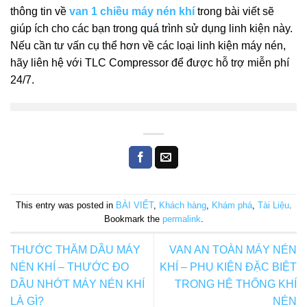
thông tin về
van 1 chiều máy nén khí
trong bài viết sẽ
giúp ích cho các bạn trong quá trình sử dụng linh kiện này.
Nếu cần tư vấn cụ thể hơn về các loại linh kiện máy nén,
hãy liên hệ với TLC Compressor để được hỗ trợ miễn phí
24/7.
This entry was posted in
BÀI VIẾT
,
Khách hàng
,
Khám phá
,
Tài Liệu
.
Bookmark the
permalink
.
THƯỚC THĂM DẦU MÁY
VAN AN TOÀN MÁY NÉN
NÉN KHÍ – THƯỚC ĐO
KHÍ – PHỤ KIỆN ĐẶC BIỆT
DẦU NHỚT MÁY NÉN KHÍ
TRONG HỆ THỐNG KHÍ
LÀ GÌ?
NÉN