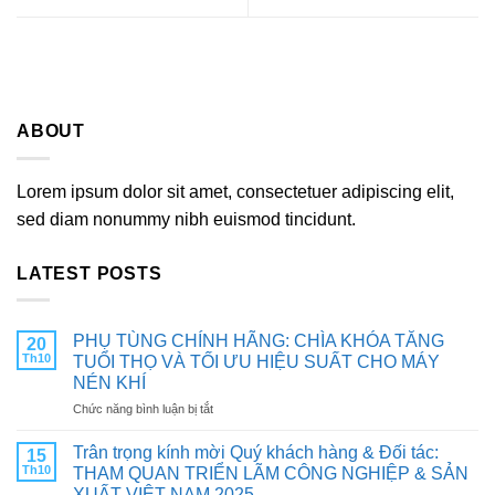
ABOUT
Lorem ipsum dolor sit amet, consectetuer adipiscing elit,
sed diam nonummy nibh euismod tincidunt.
LATEST POSTS
PHỤ TÙNG CHÍNH HÃNG: CHÌA KHÓA TĂNG
20
Th10
TUỔI THỌ VÀ TỐI ƯU HIỆU SUẤT CHO MÁY
NÉN KHÍ
ở
Chức năng bình luận bị tắt
PHỤ
TÙNG
Trân trọng kính mời Quý khách hàng & Đối tác:
15
CHÍNH
Th10
THAM QUAN TRIỂN LÃM CÔNG NGHIỆP & SẢN
HÃNG:
XUẤT VIỆT NAM 2025