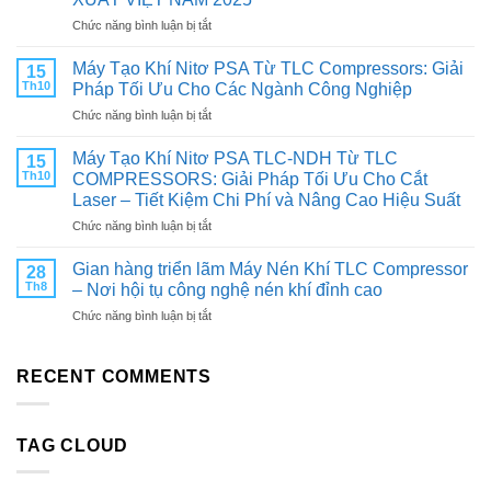
CHÌA
ở
Chức năng bình luận bị tắt
KHÓA
Trân
TĂNG
trọng
TUỔI
Máy Tạo Khí Nitơ PSA Từ TLC Compressors: Giải
15
kính
THỌ
Th10
Pháp Tối Ưu Cho Các Ngành Công Nghiệp
mời
VÀ
ở
Chức năng bình luận bị tắt
Quý
TỐI
Máy
khách
ƯU
Tạo
hàng
Máy Tạo Khí Nitơ PSA TLC-NDH Từ TLC
HIỆU
15
Khí
&
SUẤT
Th10
COMPRESSORS: Giải Pháp Tối Ưu Cho Cắt
Nitơ
Đối
CHO
Laser – Tiết Kiệm Chi Phí và Nâng Cao Hiệu Suất
PSA
tác:
MÁY
ở
Chức năng bình luận bị tắt
Từ
THAM
NÉN
Máy
TLC
QUAN
KHÍ
Tạo
Compressors:
Gian hàng triển lãm Máy Nén Khí TLC Compressor
TRIỂN
28
Khí
Giải
LÃM
Th8
– Nơi hội tụ công nghệ nén khí đỉnh cao
Nitơ
Pháp
CÔNG
ở
Chức năng bình luận bị tắt
PSA
Tối
NGHIỆP
Gian
TLC-
Ưu
&
hàng
NDH
Cho
SẢN
triển
RECENT COMMENTS
Từ
Các
XUẤT
lãm
TLC
Ngành
VIỆT
Máy
COMPRESSORS:
Công
NAM
Nén
Giải
Nghiệp
2025
TAG CLOUD
Khí
Pháp
TLC
Tối
Compressor
Ưu