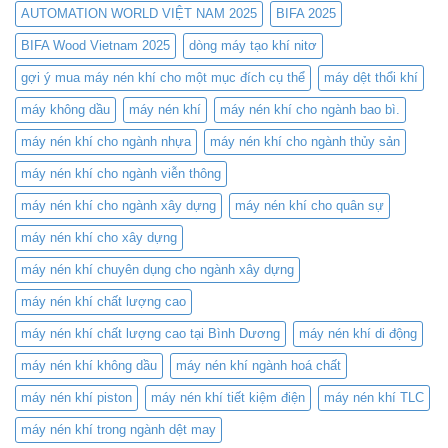
–
Cho
AUTOMATION WORLD VIỆT NAM 2025
BIFA 2025
Nơi
Cắt
hội
BIFA Wood Vietnam 2025
dòng máy tạo khí nitơ
Laser
tụ
–
gợi ý mua máy nén khí cho một mục đích cụ thể
máy dệt thổi khí
công
Tiết
nghệ
Kiệm
máy không dầu
máy nén khí
máy nén khí cho ngành bao bì.
nén
Chi
khí
Phí
máy nén khí cho ngành nhựa
máy nén khí cho ngành thủy sản
đỉnh
và
cao
Nâng
máy nén khí cho ngành viễn thông
Cao
Hiệu
máy nén khí cho ngành xây dựng
máy nén khí cho quân sự
Suất
máy nén khí cho xây dựng
máy nén khí chuyên dụng cho ngành xây dựng
máy nén khí chất lượng cao
máy nén khí chất lượng cao tại Bình Dương
máy nén khí di động
máy nén khí không dầu
máy nén khí ngành hoá chất
máy nén khí piston
máy nén khí tiết kiệm điện
máy nén khí TLC
máy nén khí trong ngành dệt may