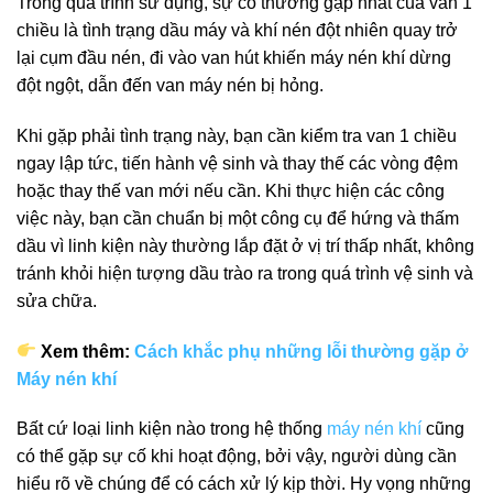
Trong quá trình sử dụng, sự cố thường gặp nhất của van 1
chiều là tình trạng dầu máy và khí nén đột nhiên quay trở
lại cụm đầu nén, đi vào van hút khiến máy nén khí dừng
đột ngột, dẫn đến van máy nén bị hỏng.
Khi gặp phải tình trạng này, bạn cần kiểm tra van 1 chiều
ngay lập tức, tiến hành vệ sinh và thay thế các vòng đệm
hoặc thay thế van mới nếu cần. Khi thực hiện các công
việc này, bạn cần chuẩn bị một công cụ để hứng và thấm
dầu vì linh kiện này thường lắp đặt ở vị trí thấp nhất, không
tránh khỏi hiện tượng dầu trào ra trong quá trình vệ sinh và
sửa chữa.
Xem thêm:
Cách khắc phụ những lỗi thường gặp ở
Máy nén khí
Bất cứ loại linh kiện nào trong hệ thống
máy nén khí
cũng
có thể gặp sự cố khi hoạt động, bởi vậy, người dùng cần
hiểu rõ về chúng để có cách xử lý kịp thời. Hy vọng những