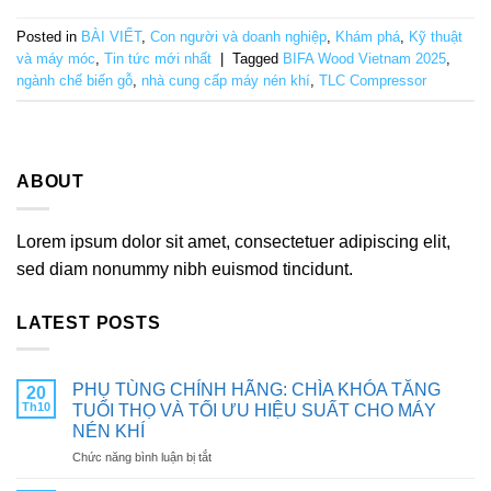
Posted in
BÀI VIẾT
,
Con người và doanh nghiệp
,
Khám phá
,
Kỹ thuật
và máy móc
,
Tin tức mới nhất
|
Tagged
BIFA Wood Vietnam 2025
,
ngành chế biến gỗ
,
nhà cung cấp máy nén khí
,
TLC Compressor
ABOUT
Lorem ipsum dolor sit amet, consectetuer adipiscing elit,
sed diam nonummy nibh euismod tincidunt.
LATEST POSTS
PHỤ TÙNG CHÍNH HÃNG: CHÌA KHÓA TĂNG
20
Th10
TUỔI THỌ VÀ TỐI ƯU HIỆU SUẤT CHO MÁY
NÉN KHÍ
ở
Chức năng bình luận bị tắt
PHỤ