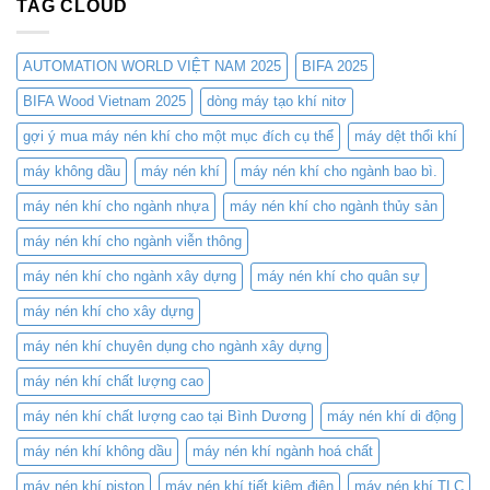
TAG CLOUD
Khí
Pháp
TLC
Tối
Compressor
Ưu
–
Cho
AUTOMATION WORLD VIỆT NAM 2025
BIFA 2025
Nơi
Cắt
hội
BIFA Wood Vietnam 2025
dòng máy tạo khí nitơ
Laser
tụ
–
gợi ý mua máy nén khí cho một mục đích cụ thể
máy dệt thổi khí
công
Tiết
nghệ
Kiệm
máy không dầu
máy nén khí
máy nén khí cho ngành bao bì.
nén
Chi
khí
Phí
máy nén khí cho ngành nhựa
máy nén khí cho ngành thủy sản
đỉnh
và
cao
Nâng
máy nén khí cho ngành viễn thông
Cao
Hiệu
máy nén khí cho ngành xây dựng
máy nén khí cho quân sự
Suất
máy nén khí cho xây dựng
máy nén khí chuyên dụng cho ngành xây dựng
máy nén khí chất lượng cao
máy nén khí chất lượng cao tại Bình Dương
máy nén khí di động
máy nén khí không dầu
máy nén khí ngành hoá chất
máy nén khí piston
máy nén khí tiết kiệm điện
máy nén khí TLC