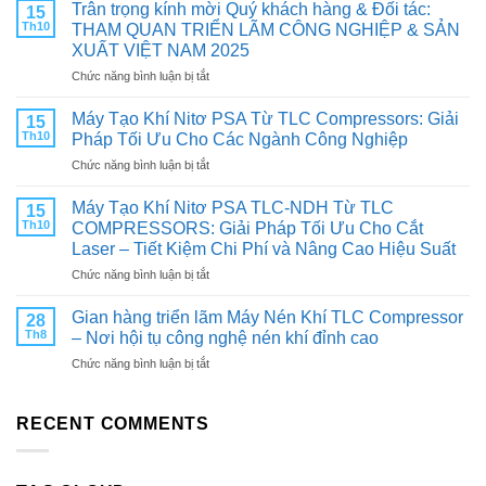
TÙNG
Trân trọng kính mời Quý khách hàng & Đối tác:
15
CHÍNH
Th10
THAM QUAN TRIỂN LÃM CÔNG NGHIỆP & SẢN
HÃNG:
XUẤT VIỆT NAM 2025
CHÌA
ở
Chức năng bình luận bị tắt
KHÓA
Trân
TĂNG
trọng
TUỔI
Máy Tạo Khí Nitơ PSA Từ TLC Compressors: Giải
15
kính
THỌ
Th10
Pháp Tối Ưu Cho Các Ngành Công Nghiệp
mời
VÀ
ở
Chức năng bình luận bị tắt
Quý
TỐI
Máy
khách
ƯU
Tạo
hàng
Máy Tạo Khí Nitơ PSA TLC-NDH Từ TLC
HIỆU
15
Khí
&
SUẤT
Th10
COMPRESSORS: Giải Pháp Tối Ưu Cho Cắt
Nitơ
Đối
CHO
Laser – Tiết Kiệm Chi Phí và Nâng Cao Hiệu Suất
PSA
tác:
MÁY
ở
Chức năng bình luận bị tắt
Từ
THAM
NÉN
Máy
TLC
QUAN
KHÍ
Tạo
Compressors:
Gian hàng triển lãm Máy Nén Khí TLC Compressor
TRIỂN
28
Khí
Giải
LÃM
Th8
– Nơi hội tụ công nghệ nén khí đỉnh cao
Nitơ
Pháp
CÔNG
ở
Chức năng bình luận bị tắt
PSA
Tối
NGHIỆP
Gian
TLC-
Ưu
&
hàng
NDH
Cho
SẢN
triển
RECENT COMMENTS
Từ
Các
XUẤT
lãm
TLC
Ngành
VIỆT
Máy
COMPRESSORS:
Công
NAM
Nén
Giải
Nghiệp
2025