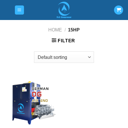
Skip
to
content
HOME
/
15HP
FILTER