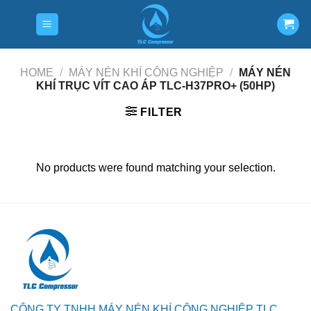
Skip
to
content
HOME
/
MÁY NÉN KHÍ CÔNG NGHIỆP
/
MÁY NÉN
KHÍ TRỤC VÍT CAO ÁP TLC-H37PRO+ (50HP)
FILTER
No products were found matching your selection.
CÔNG TY TNHH MÁY NÉN KHÍ CÔNG NGHIỆP TLC