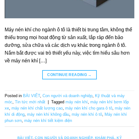
Máy nén khí cho ngành ô tô là thiết bị trung tâm, không thể
thiếu trong mọi hoạt động từ sản xuất, lắp ráp đến bảo
dưỡng, sửa chữa và các dịch vụ khác trong ngành ô tô.
Nắm bắt được vai trò thiết yếu này, việc tìm hiểu sâu hơn
về máy nén khí […]
CONTINUE READING
→
Posted in
BÀI VIẾT
,
Con người và doanh nghiệp
,
Kỹ thuật và máy
móc
,
Tin tức mới nhất
|
Tagged
máy nén khí
,
máy nén khí bơm lốp
xe
,
máy nén khí chất lượng cao
,
máy nén khí cho gara ô tô
,
máy nén
khí di động
,
máy nén khí không dầu
,
máy nén khí ô tô
,
Máy nén khí
phun sơn
,
máy nén khí tiết kiệm điện
BÀI VIẾT
,
CON NGƯỜI VÀ DOANH NGHIỆP
,
KHÁM PHÁ
,
KỸ