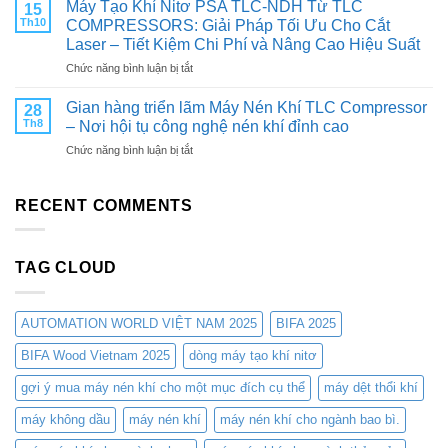
hàng
Máy Tạo Khí Nitơ PSA TLC-NDH Từ TLC
HIỆU
15
Khí
&
SUẤT
Th10
COMPRESSORS: Giải Pháp Tối Ưu Cho Cắt
Nitơ
Đối
CHO
Laser – Tiết Kiệm Chi Phí và Nâng Cao Hiệu Suất
PSA
tác:
MÁY
ở
Chức năng bình luận bị tắt
Từ
THAM
NÉN
Máy
TLC
QUAN
KHÍ
Tạo
Compressors:
Gian hàng triển lãm Máy Nén Khí TLC Compressor
TRIỂN
28
Khí
Giải
LÃM
Th8
– Nơi hội tụ công nghệ nén khí đỉnh cao
Nitơ
Pháp
CÔNG
ở
Chức năng bình luận bị tắt
PSA
Tối
NGHIỆP
Gian
TLC-
Ưu
&
hàng
NDH
Cho
SẢN
triển
RECENT COMMENTS
Từ
Các
XUẤT
lãm
TLC
Ngành
VIỆT
Máy
COMPRESSORS:
Công
NAM
Nén
Giải
Nghiệp
2025
TAG CLOUD
Khí
Pháp
TLC
Tối
Compressor
Ưu
–
Cho
AUTOMATION WORLD VIỆT NAM 2025
BIFA 2025
Nơi
Cắt
hội
BIFA Wood Vietnam 2025
dòng máy tạo khí nitơ
Laser
tụ
–
gợi ý mua máy nén khí cho một mục đích cụ thể
máy dệt thổi khí
công
Tiết
nghệ
Kiệm
máy không dầu
máy nén khí
máy nén khí cho ngành bao bì.
nén
Chi
khí
Phí