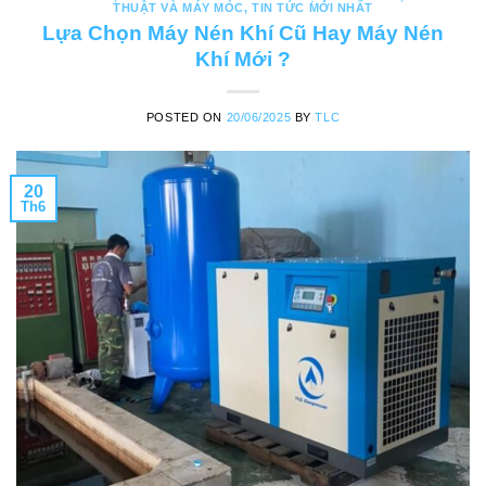
THUẬT VÀ MÁY MÓC
,
TIN TỨC MỚI NHẤT
Lựa Chọn Máy Nén Khí Cũ Hay Máy Nén
Khí Mới ?
POSTED ON
20/06/2025
BY
TLC
20
Th6