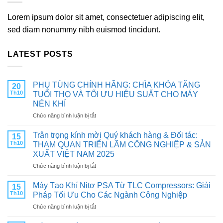
Lorem ipsum dolor sit amet, consectetuer adipiscing elit,
sed diam nonummy nibh euismod tincidunt.
LATEST POSTS
PHỤ TÙNG CHÍNH HÃNG: CHÌA KHÓA TĂNG
20
Th10
TUỔI THỌ VÀ TỐI ƯU HIỆU SUẤT CHO MÁY
NÉN KHÍ
ở
Chức năng bình luận bị tắt
PHỤ
TÙNG
Trân trọng kính mời Quý khách hàng & Đối tác:
15
CHÍNH
Th10
THAM QUAN TRIỂN LÃM CÔNG NGHIỆP & SẢN
HÃNG:
XUẤT VIỆT NAM 2025
CHÌA
ở
Chức năng bình luận bị tắt
KHÓA
Trân
TĂNG
trọng
TUỔI
Máy Tạo Khí Nitơ PSA Từ TLC Compressors: Giải
15
kính
THỌ
Th10
Pháp Tối Ưu Cho Các Ngành Công Nghiệp
mời
VÀ
ở
Chức năng bình luận bị tắt
Quý
TỐI
Máy
khách
ƯU
Tạo