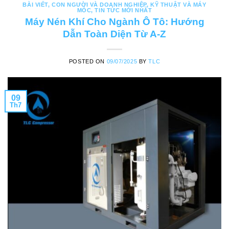
BÀI VIẾT
,
CON NGƯỜI VÀ DOANH NGHIỆP
,
KỸ THUẬT VÀ MÁY
MÓC
,
TIN TỨC MỚI NHẤT
Máy Nén Khí Cho Ngành Ô Tô: Hướng
Dẫn Toàn Diện Từ A-Z
POSTED ON
09/07/2025
BY
TLC
09
Th7