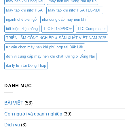
máy nén khí Đồng Nai
máy nén khí Đồng Nai uy tín
Máy tạo khí nitơ PSA
Máy tạo khí nitơ PSA TLC-NDH
ngành chế biến gỗ
nhà cung cấp máy nén khí
tiết kiệm điện năng
TLC-FL150PRO+
TLC Compressor
TRIỂN LÃM CÔNG NGHIỆP & SẢN XUẤT VIỆT NAM 2025
tư vấn chọn máy nén khí phù hợp tại Đắk Lắk
đơn vị cung cấp máy nén khí chất lượng ở Đồng Nai
đại lý lớn tại Đồng Tháp
DANH MỤC
BÀI VIẾT
(53)
Con người và doanh nghiệp
(39)
Dịch vụ
(3)