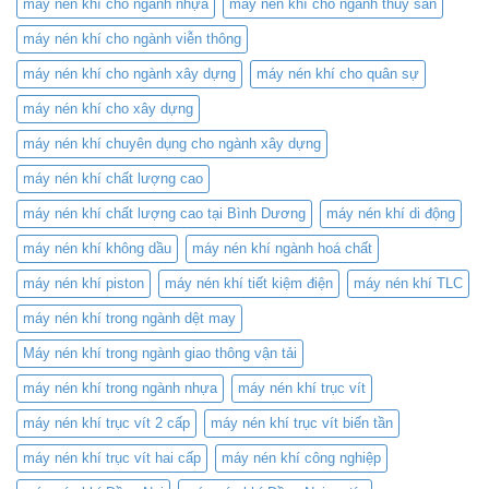
máy nén khí cho ngành nhựa
máy nén khí cho ngành thủy sản
đỉnh
và
cao
Nâng
máy nén khí cho ngành viễn thông
Cao
Hiệu
máy nén khí cho ngành xây dựng
máy nén khí cho quân sự
Suất
máy nén khí cho xây dựng
máy nén khí chuyên dụng cho ngành xây dựng
máy nén khí chất lượng cao
máy nén khí chất lượng cao tại Bình Dương
máy nén khí di động
máy nén khí không dầu
máy nén khí ngành hoá chất
máy nén khí piston
máy nén khí tiết kiệm điện
máy nén khí TLC
máy nén khí trong ngành dệt may
Máy nén khí trong ngành giao thông vận tải
máy nén khí trong ngành nhựa
máy nén khí trục vít
máy nén khí trục vít 2 cấp
máy nén khí trục vít biến tần
máy nén khí trục vít hai cấp
máy nén khí công nghiệp