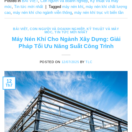
Posted in
BÀI VIẾT
,
Con người và doanh nghiệp
,
Kỹ thuật và máy
móc
,
Tin tức mới nhất
|
Tagged
máy nén khí
,
máy nén khí chất lượng
cao
,
máy nén khí cho ngành viễn thông
,
máy nén khí trục vít biến tần
BÀI VIẾT
,
CON NGƯỜI VÀ DOANH NGHIỆP
,
KỸ THUẬT VÀ MÁY
MÓC
,
TIN TỨC MỚI NHẤT
Máy Nén Khí Cho Ngành Xây Dựng: Giải
Pháp Tối Ưu Năng Suất Công Trình
POSTED ON
12/07/2025
BY
TLC
12
Th7