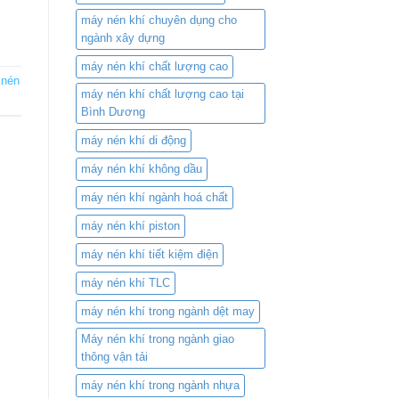
máy nén khí chuyên dụng cho
ngành xây dựng
máy nén khí chất lượng cao
 nén
máy nén khí chất lượng cao tại
Bình Dương
máy nén khí di động
máy nén khí không dầu
máy nén khí ngành hoá chất
máy nén khí piston
máy nén khí tiết kiệm điện
máy nén khí TLC
máy nén khí trong ngành dệt may
Máy nén khí trong ngành giao
thông vận tải
máy nén khí trong ngành nhựa