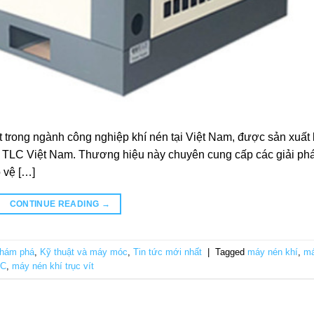
 trong ngành công nghiệp khí nén tại Việt Nam, được sản xuất 
TLC Việt Nam. Thương hiệu này chuyên cung cấp các giải ph
o vệ […]
CONTINUE READING
→
hám phá
,
Kỹ thuật và máy móc
,
Tin tức mới nhất
|
Tagged
máy nén khí
,
m
LC
,
máy nén khí trục vít