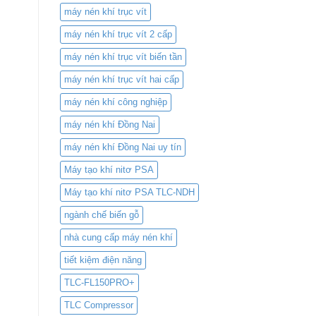
máy nén khí trục vít
máy nén khí trục vít 2 cấp
máy nén khí trục vít biến tần
máy nén khí trục vít hai cấp
máy nén khí công nghiệp
máy nén khí Đồng Nai
máy nén khí Đồng Nai uy tín
Máy tạo khí nitơ PSA
Máy tạo khí nitơ PSA TLC-NDH
ngành chế biến gỗ
nhà cung cấp máy nén khí
tiết kiệm điện năng
TLC-FL150PRO+
TLC Compressor