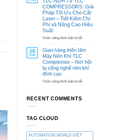
TLC-NDH Từ TLC
QUAN
Nitơ
COMPRESSORS: Giải
TRIỂN
PSA
Pháp Tối Ưu Cho Cắt
LÃM
Từ
Laser – Tiết Kiệm Chi
CÔNG
TLC
Phí và Nâng Cao Hiệu
NGHIỆP
Compressors:
&
Suất
Giải
SẢN
Pháp
ở
Chức năng bình luận bị tắt
XUẤT
Tối
Máy
VIỆT
Ưu
Tạo
Gian hàng triển lãm
28
NAM
Cho
Khí
Th8
Máy Nén Khí TLC
2025
Các
Nitơ
Compressor – Nơi hội
Ngành
PSA
tụ công nghệ nén khí
Công
TLC-
Nghiệp
đỉnh cao
NDH
Từ
ở
Chức năng bình luận bị tắt
TLC
Gian
COMPRESSORS:
hàng
Giải
triển
RECENT COMMENTS
Pháp
lãm
Tối
Máy
Ưu
Nén
Cho
TAG CLOUD
Khí
Cắt
TLC
Laser
Compressor
–
–
AUTOMATION WORLD VIỆT
Tiết
Nơi