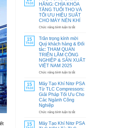
Th10
HÃNG: CHÌA KHÓA
TĂNG TUỔI THỌ VÀ
TỐI ƯU HIỆU SUẤT
CHO MÁY NÉN KHÍ
ở
Chức năng bình luận bị tắt
PHỤ
TÙNG
Trân trọng kính mời
15
CHÍNH
Th10
Quý khách hàng & Đối
HÃNG:
tác: THAM QUAN
CHÌA
TRIỂN LÃM CÔNG
KHÓA
NGHIỆP & SẢN XUẤT
TĂNG
VIỆT NAM 2025
TUỔI
THỌ
ở
Chức năng bình luận bị tắt
VÀ
Trân
TỐI
trọng
Máy Tạo Khí Nitơ PSA
15
ƯU
kính
Th10
Từ TLC Compressors:
HIỆU
mời
Giải Pháp Tối Ưu Cho
SUẤT
Quý
Các Ngành Công
CHO
khách
Nghiệp
MÁY
hàng
NÉN
&
ở
Chức năng bình luận bị tắt
KHÍ
Đối
Máy
tác:
Tạo
Máy Tạo Khí Nitơ PSA
ết
15
THAM
Khí
Th10