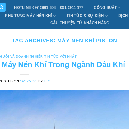
HOTLINE 097 2601 608 – 091 2911 177
CÔNG SUẤT
PHỤ TÙNG MÁY NÉN KHÍ
TIN TỨC & SỰ KIỆN
DỊCH
CÂU CHUYỆN TỪ KHÁCH HÀNG
TAG ARCHIVES:
MÁY NÉN KHÍ PISTON
GƯỜI VÀ DOANH NGHIỆP
,
TIN TỨC MỚI NHẤT
 Máy Nén Khí Trong Ngành Dầu Khí
POSTED ON
14/07/2025
BY
TLC