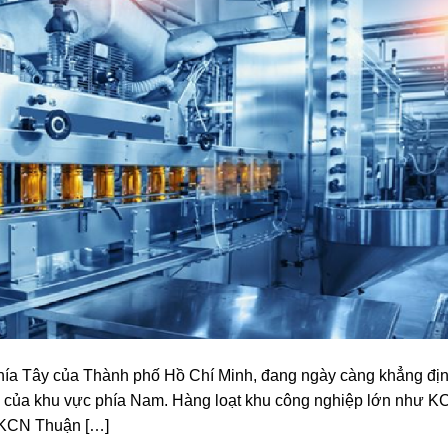
õ phía Tây của Thành phố Hồ Chí Minh, đang ngày càng khẳng đị
iểm của khu vực phía Nam. Hàng loạt khu công nghiệp lớn như 
 KCN Thuận […]