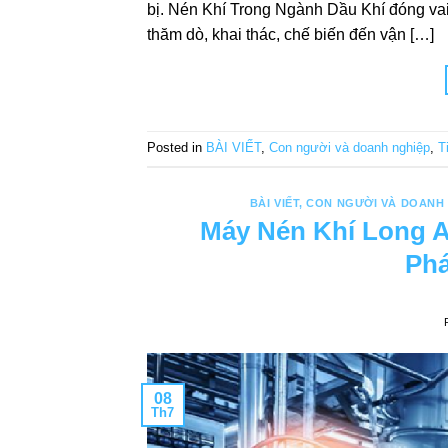
bị. Nén Khí Trong Ngành Dầu Khí đóng vai 
thăm dò, khai thác, chế biến đến vận […]
Posted in
BÀI VIẾT
,
Con người và doanh nghiệp
,
T
BÀI VIẾT
,
CON NGƯỜI VÀ DOANH 
Máy Nén Khí Long 
Phá
08
Th7