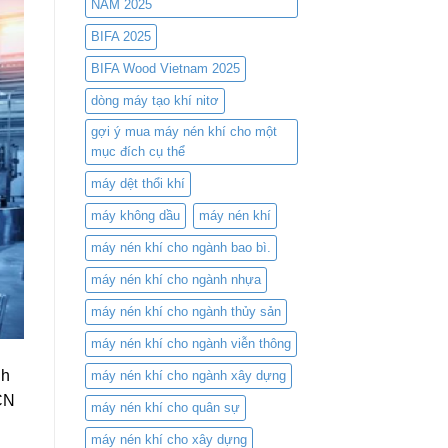
NAM 2025
Kiệm
hội
Chi
tụ
BIFA 2025
Phí
công
và
nghệ
BIFA Wood Vietnam 2025
Nâng
nén
Cao
dòng máy tạo khí nitơ
khí
Hiệu
đỉnh
gợi ý mua máy nén khí cho một
Suất
cao
mục đích cụ thể
máy dệt thổi khí
máy không dầu
máy nén khí
máy nén khí cho ngành bao bì.
máy nén khí cho ngành nhựa
máy nén khí cho ngành thủy sản
máy nén khí cho ngành viễn thông
nh
máy nén khí cho ngành xây dựng
KCN
máy nén khí cho quân sự
máy nén khí cho xây dựng