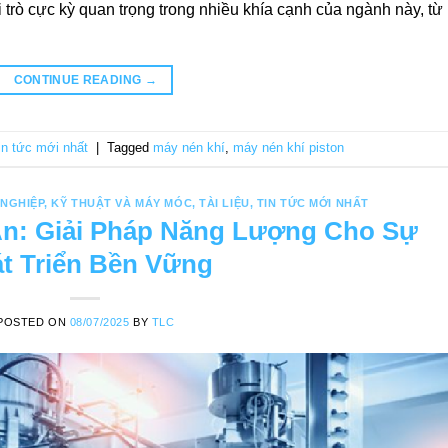
trò cực kỳ quan trọng trong nhiều khía cạnh của ngành này, từ
CONTINUE READING
→
in tức mới nhất
|
Tagged
máy nén khí
,
máy nén khí piston
NGHIỆP
,
KỸ THUẬT VÀ MÁY MÓC
,
TÀI LIỆU
,
TIN TỨC MỚI NHẤT
An: Giải Pháp Năng Lượng Cho Sự
t Triển Bền Vững
POSTED ON
08/07/2025
BY
TLC