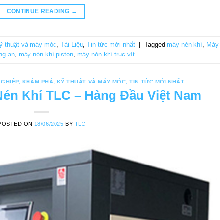
CONTINUE READING
→
ỹ thuật và máy móc
,
Tài Liệu
,
Tin tức mới nhất
|
Tagged
máy nén khí
,
Máy
ng an
,
máy nén khí piston
,
máy nén khí trục vít
NGHIỆP
,
KHÁM PHÁ
,
KỸ THUẬT VÀ MÁY MÓC
,
TIN TỨC MỚI NHẤT
én Khí TLC – Hàng Đầu Việt Nam
POSTED ON
18/06/2025
BY
TLC