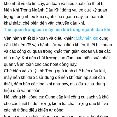
khe nhất về độ tin cậy, an toàn và hiệu suất của thiết bị.
Nén Khí Trong Ngành Dầu Khí đóng vai trò cực kỳ quan
trọng trong nhiều khía cạnh của ngành này, từ thăm dò,
khai thác, chế biến đến vận chuyển dầu khí.
Tầm quan trọng của máy nén khí trong ngành dầu khí
Vận hành thiết bị khoan và điều khiển:
Máy nén khí
cung
cấp khí nén để vận hành các van điều khiển, thiết bị khoan
và các công cụ quan trọng khác trên giàn khoan và tại các
nhà máy. Khí nén chất lượng cao đảm bảo hiệu suất nhất
quán và an toàn cho các hoạt động này.
Chế biến và xử lý khí: Trong quá trình chế biến dầu khí,
máy nén khí được sử dụng để nén khí đến áp suất cần
thiết, đảm bảo các loại khí như oxy, nitơ được sử dụng
hiệu quả và an toàn.
Hệ thống khí công cụ: Cung cấp khí công cụ sạch và khô
cho các thiết bị đo lường, kiểm tra chất lượng dầu khí và
các hệ thống điều khiển tự động.
Bảo trì và sửa chữa: Đảm bảo an toàn cho các hoạt động