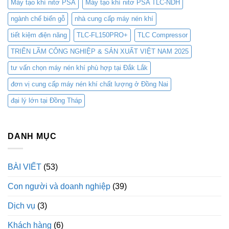
Máy tạo khí nitơ PSA
Máy tạo khí nitơ PSA TLC-NDH
ngành chế biến gỗ
nhà cung cấp máy nén khí
tiết kiệm điện năng
TLC-FL150PRO+
TLC Compressor
TRIỂN LÃM CÔNG NGHIỆP & SẢN XUẤT VIỆT NAM 2025
tư vấn chọn máy nén khí phù hợp tại Đắk Lắk
đơn vị cung cấp máy nén khí chất lượng ở Đồng Nai
đại lý lớn tại Đồng Tháp
DANH MỤC
BÀI VIẾT
(53)
Con người và doanh nghiệp
(39)
Dịch vụ
(3)
Khách hàng
(6)