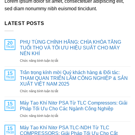
Lorem ipsum dolor sit amet, consectetuer adipiscing elit,
sed diam nonummy nibh euismod tincidunt.
LATEST POSTS
PHỤ TÙNG CHÍNH HÃNG: CHÌA KHÓA TĂNG
20
Th10
TUỔI THỌ VÀ TỐI ƯU HIỆU SUẤT CHO MÁY
NÉN KHÍ
ở
Chức năng bình luận bị tắt
PHỤ
TÙNG
Trân trọng kính mời Quý khách hàng & Đối tác:
15
CHÍNH
Th10
THAM QUAN TRIỂN LÃM CÔNG NGHIỆP & SẢN
HÃNG:
XUẤT VIỆT NAM 2025
CHÌA
ở
Chức năng bình luận bị tắt
KHÓA
Trân
TĂNG
trọng
TUỔI
Máy Tạo Khí Nitơ PSA Từ TLC Compressors: Giải
15
kính
THỌ
Th10
Pháp Tối Ưu Cho Các Ngành Công Nghiệp
mời
VÀ
ở
Chức năng bình luận bị tắt
Quý
TỐI
Máy
khách
ƯU
Tạo
hàng
Máy Tạo Khí Nitơ PSA TLC-NDH Từ TLC
HIỆU
15
Khí
&
SUẤT
Th10
COMPRESSORS: Giải Pháp Tối Ưu Cho Cắt