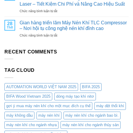
Nitơ
Đối
CHO
Laser – Tiết Kiệm Chi Phí và Nâng Cao Hiệu Suất
PSA
tác:
MÁY
ở
Chức năng bình luận bị tắt
Từ
THAM
NÉN
Máy
TLC
QUAN
KHÍ
Tạo
Compressors:
Gian hàng triển lãm Máy Nén Khí TLC Compressor
TRIỂN
28
Khí
Giải
LÃM
Th8
– Nơi hội tụ công nghệ nén khí đỉnh cao
Nitơ
Pháp
CÔNG
ở
Chức năng bình luận bị tắt
PSA
Tối
NGHIỆP
Gian
TLC-
Ưu
&
hàng
NDH
Cho
SẢN
triển
RECENT COMMENTS
Từ
Các
XUẤT
lãm
TLC
Ngành
VIỆT
Máy
COMPRESSORS:
Công
NAM
Nén
Giải
Nghiệp
2025
TAG CLOUD
Khí
Pháp
TLC
Tối
Compressor
Ưu
–
Cho
AUTOMATION WORLD VIỆT NAM 2025
BIFA 2025
Nơi
Cắt
hội
BIFA Wood Vietnam 2025
dòng máy tạo khí nitơ
Laser
tụ
–
gợi ý mua máy nén khí cho một mục đích cụ thể
máy dệt thổi khí
công
Tiết
nghệ
Kiệm
máy không dầu
máy nén khí
máy nén khí cho ngành bao bì.
nén
Chi
khí
Phí
máy nén khí cho ngành nhựa
máy nén khí cho ngành thủy sản
đỉnh
và
cao
Nâng