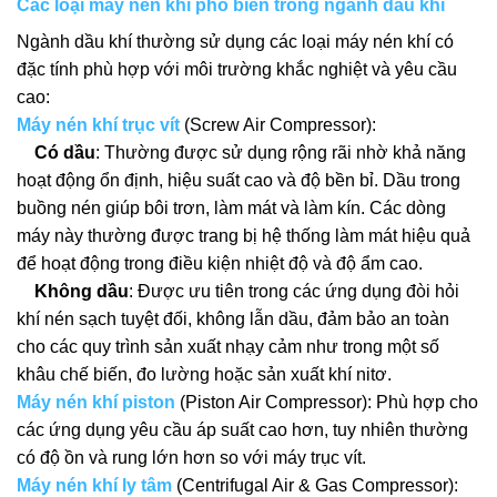
Các loại máy nén khí phổ biến trong ngành dầu khí
Ngành dầu khí thường sử dụng các loại máy nén khí có
đặc tính phù hợp với môi trường khắc nghiệt và yêu cầu
cao:
Máy nén khí trục vít
(Screw Air Compressor):
Có dầu
: Thường được sử dụng rộng rãi nhờ khả năng
hoạt động ổn định, hiệu suất cao và độ bền bỉ. Dầu trong
buồng nén giúp bôi trơn, làm mát và làm kín. Các dòng
máy này thường được trang bị hệ thống làm mát hiệu quả
để hoạt động trong điều kiện nhiệt độ và độ ẩm cao.
Không dầu
: Được ưu tiên trong các ứng dụng đòi hỏi
khí nén sạch tuyệt đối, không lẫn dầu, đảm bảo an toàn
cho các quy trình sản xuất nhạy cảm như trong một số
khâu chế biến, đo lường hoặc sản xuất khí nitơ.
Máy nén khí piston
(Piston Air Compressor): Phù hợp cho
các ứng dụng yêu cầu áp suất cao hơn, tuy nhiên thường
có độ ồn và rung lớn hơn so với máy trục vít.
Máy nén khí ly tâm
(Centrifugal Air & Gas Compressor):