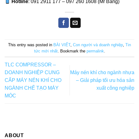
Hotline
: 091 2911 177 – 097 260 1608 (Mr Bang)
This entry was posted in
BÀI VIẾT
,
Con người và doanh nghiệp
,
Tin
tức mới nhất
. Bookmark the
permalink
.
TLC COMPRESSOR –
DOANH NGHIỆP CUNG
Máy nén khí cho ngành nhựa
CẤP MÁY NÉN KHÍ CHO
– Giải pháp tối ưu hóa sản
NGÀNH CHẾ TẠO MÁY
xuất công nghiệp
MÓC
ABOUT