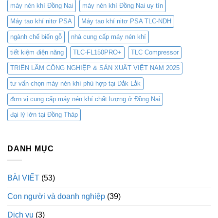
máy nén khí Đồng Nai
máy nén khí Đồng Nai uy tín
Máy tạo khí nitơ PSA
Máy tạo khí nitơ PSA TLC-NDH
ngành chế biến gỗ
nhà cung cấp máy nén khí
tiết kiệm điện năng
TLC-FL150PRO+
TLC Compressor
TRIỂN LÃM CÔNG NGHIỆP & SẢN XUẤT VIỆT NAM 2025
tư vấn chọn máy nén khí phù hợp tại Đắk Lắk
đơn vị cung cấp máy nén khí chất lượng ở Đồng Nai
đại lý lớn tại Đồng Tháp
DANH MỤC
BÀI VIẾT
(53)
Con người và doanh nghiệp
(39)
Dịch vụ
(3)