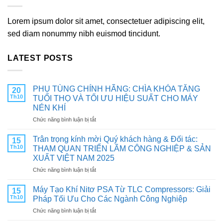
Lorem ipsum dolor sit amet, consectetuer adipiscing elit,
sed diam nonummy nibh euismod tincidunt.
LATEST POSTS
PHỤ TÙNG CHÍNH HÃNG: CHÌA KHÓA TĂNG
20
Th10
TUỔI THỌ VÀ TỐI ƯU HIỆU SUẤT CHO MÁY
NÉN KHÍ
ở
Chức năng bình luận bị tắt
PHỤ
TÙNG
Trân trọng kính mời Quý khách hàng & Đối tác:
15
CHÍNH
Th10
THAM QUAN TRIỂN LÃM CÔNG NGHIỆP & SẢN
HÃNG:
XUẤT VIỆT NAM 2025
CHÌA
ở
Chức năng bình luận bị tắt
KHÓA
Trân
TĂNG
trọng
TUỔI
Máy Tạo Khí Nitơ PSA Từ TLC Compressors: Giải
15
kính
THỌ
Th10
Pháp Tối Ưu Cho Các Ngành Công Nghiệp
mời
VÀ
ở
Chức năng bình luận bị tắt
Quý
TỐI
Máy
khách
ƯU