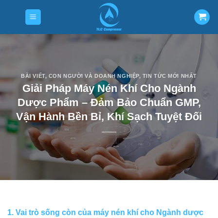
Skip
to
content
BÀI VIẾT
,
CON NGƯỜI VÀ DOANH NGHIỆP
,
TIN TỨC MỚI NHẤT
Giải Pháp Máy Nén Khí Cho Ngành
Dược Phẩm – Đảm Bảo Chuẩn GMP,
Vận Hành Bền Bỉ, Khí Sạch Tuyệt Đối
1. V
ai trò sống còn của máy nén khí cho
Ngành dược