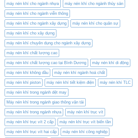
Phí
máy nén khí cho ngành nhựa
máy nén khí cho ngành thủy sản
đỉnh
và
cao
Nâng
máy nén khí cho ngành viễn thông
Cao
Hiệu
máy nén khí cho ngành xây dựng
máy nén khí cho quân sự
Suất
máy nén khí cho xây dựng
máy nén khí chuyên dụng cho ngành xây dựng
máy nén khí chất lượng cao
máy nén khí chất lượng cao tại Bình Dương
máy nén khí di động
máy nén khí không dầu
máy nén khí ngành hoá chất
máy nén khí piston
máy nén khí tiết kiệm điện
máy nén khí TLC
máy nén khí trong ngành dệt may
Máy nén khí trong ngành giao thông vận tải
máy nén khí trong ngành nhựa
máy nén khí trục vít
máy nén khí trục vít 2 cấp
máy nén khí trục vít biến tần
máy nén khí trục vít hai cấp
máy nén khí công nghiệp