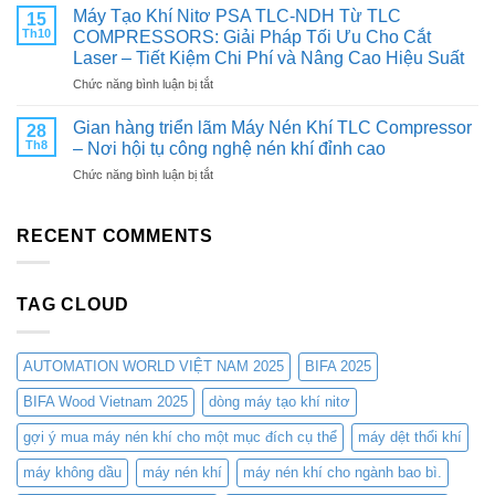
Tạo
hàng
Máy Tạo Khí Nitơ PSA TLC-NDH Từ TLC
HIỆU
15
Khí
&
SUẤT
Th10
COMPRESSORS: Giải Pháp Tối Ưu Cho Cắt
Nitơ
Đối
CHO
Laser – Tiết Kiệm Chi Phí và Nâng Cao Hiệu Suất
PSA
tác:
MÁY
ở
Chức năng bình luận bị tắt
Từ
THAM
NÉN
Máy
TLC
QUAN
KHÍ
Tạo
Compressors:
Gian hàng triển lãm Máy Nén Khí TLC Compressor
TRIỂN
28
Khí
Giải
LÃM
Th8
– Nơi hội tụ công nghệ nén khí đỉnh cao
Nitơ
Pháp
CÔNG
ở
Chức năng bình luận bị tắt
PSA
Tối
NGHIỆP
Gian
TLC-
Ưu
&
hàng
NDH
Cho
SẢN
triển
RECENT COMMENTS
Từ
Các
XUẤT
lãm
TLC
Ngành
VIỆT
Máy
COMPRESSORS:
Công
NAM
Nén
Giải
Nghiệp
2025
TAG CLOUD
Khí
Pháp
TLC
Tối
Compressor
Ưu
–
Cho
AUTOMATION WORLD VIỆT NAM 2025
BIFA 2025
Nơi
Cắt
hội
BIFA Wood Vietnam 2025
dòng máy tạo khí nitơ
Laser
tụ
–
gợi ý mua máy nén khí cho một mục đích cụ thể
máy dệt thổi khí
công
Tiết
nghệ
Kiệm
máy không dầu
máy nén khí
máy nén khí cho ngành bao bì.
nén
Chi
khí