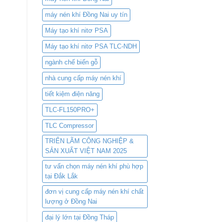
máy nén khí Đồng Nai uy tín
Máy tạo khí nitơ PSA
Máy tạo khí nitơ PSA TLC-NDH
ngành chế biến gỗ
nhà cung cấp máy nén khí
tiết kiệm điện năng
TLC-FL150PRO+
TLC Compressor
TRIỂN LÃM CÔNG NGHIỆP &
SẢN XUẤT VIỆT NAM 2025
tư vấn chọn máy nén khí phù hợp
tại Đắk Lắk
đơn vị cung cấp máy nén khí chất
lượng ở Đồng Nai
đại lý lớn tại Đồng Tháp