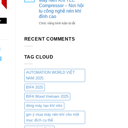
Máy Nén Khí TLC
Các
Nitơ
Compressor – Nơi hội
Ngành
PSA
tụ công nghệ nén khí
Công
TLC-
Nghiệp
đỉnh cao
NDH
Từ
ở
Chức năng bình luận bị tắt
TLC
Gian
COMPRESSORS:
hàng
Giải
triển
RECENT COMMENTS
Pháp
lãm
Tối
Máy
g
Ưu
Nén
Cho
TAG CLOUD
g
Khí
Cắt
TLC
Laser
Compressor
–
–
AUTOMATION WORLD VIỆT
Tiết
Nơi
NAM 2025
Kiệm
hội
Chi
tụ
BIFA 2025
Phí
công
và
nghệ
BIFA Wood Vietnam 2025
Nâng
nén
Cao
dòng máy tạo khí nitơ
khí
Hiệu
đỉnh
gợi ý mua máy nén khí cho một
Suất
cao
mục đích cụ thể