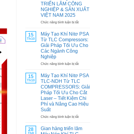
CHÌA
TRIỂN LÃM CÔNG
KHÓA
NGHIỆP & SẢN XUẤT
TĂNG
VIỆT NAM 2025
TUỔI
THỌ
ở
Chức năng bình luận bị tắt
VÀ
Trân
TỐI
trọng
Máy Tạo Khí Nitơ PSA
15
ƯU
kính
Th10
Từ TLC Compressors:
HIỆU
mời
Giải Pháp Tối Ưu Cho
SUẤT
Quý
Các Ngành Công
CHO
khách
Nghiệp
MÁY
hàng
NÉN
&
ở
Chức năng bình luận bị tắt
KHÍ
Đối
Máy
tác:
Tạo
Máy Tạo Khí Nitơ PSA
15
THAM
Khí
Th10
TLC-NDH Từ TLC
QUAN
Nitơ
COMPRESSORS: Giải
TRIỂN
PSA
Pháp Tối Ưu Cho Cắt
LÃM
Từ
Laser – Tiết Kiệm Chi
CÔNG
TLC
Phí và Nâng Cao Hiệu
NGHIỆP
Compressors:
&
Suất
Giải
SẢN
Pháp
ở
Chức năng bình luận bị tắt
XUẤT
Tối
Máy
VIỆT
Ưu
Tạo
Gian hàng triển lãm
28
NAM
Cho
Khí
Th8
2025