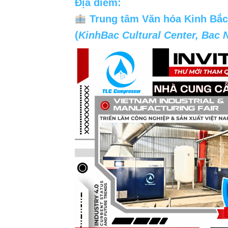
Địa điểm:
Trung tâm Văn hóa Kinh Bắc
(
KinhBac Cultural Center, Bac 