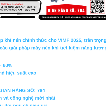
 khí nén chính thức cho VIMF 2025, trân trọn
 các
giải pháp máy nén khí tiết kiệm năng lượn
 – 60%
d hiệu suất cao
GIAN HÀNG SỐ: 784
m và công nghệ mới nhất
từ đội ngũ chuyên gia