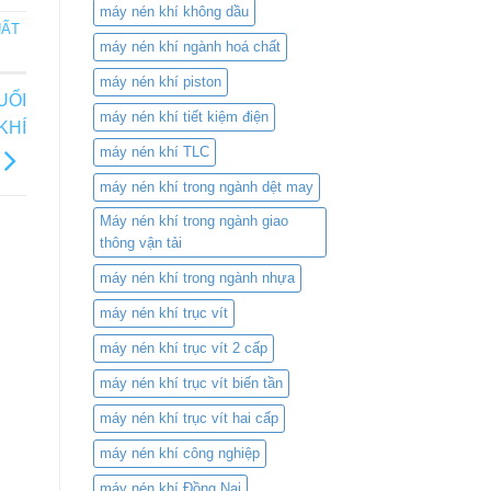
máy nén khí không dầu
UẤT
máy nén khí ngành hoá chất
máy nén khí piston
UỔI
máy nén khí tiết kiệm điện
KHÍ
máy nén khí TLC
máy nén khí trong ngành dệt may
Máy nén khí trong ngành giao
thông vận tải
máy nén khí trong ngành nhựa
máy nén khí trục vít
máy nén khí trục vít 2 cấp
máy nén khí trục vít biến tần
máy nén khí trục vít hai cấp
máy nén khí công nghiệp
máy nén khí Đồng Nai