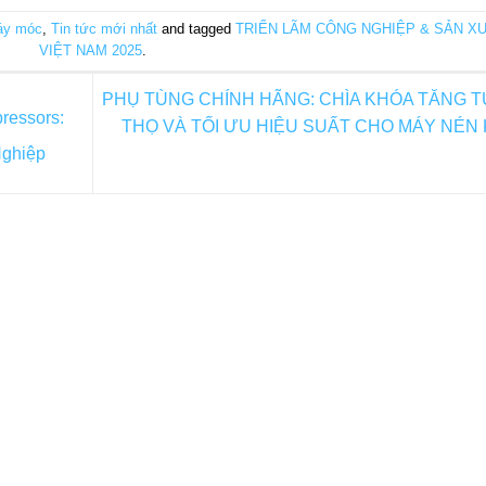
áy móc
,
Tin tức mới nhất
and tagged
TRIỂN LÃM CÔNG NGHIỆP & SẢN X
VIỆT NAM 2025
.
PHỤ TÙNG CHÍNH HÃNG: CHÌA KHÓA TĂNG T
ressors:
THỌ VÀ TỐI ƯU HIỆU SUẤT CHO MÁY NÉN 
Nghiệp