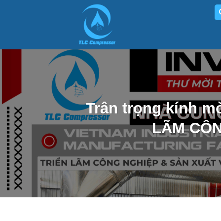
Skip
to
content
Trân trọng kính 
LÃM CÔN