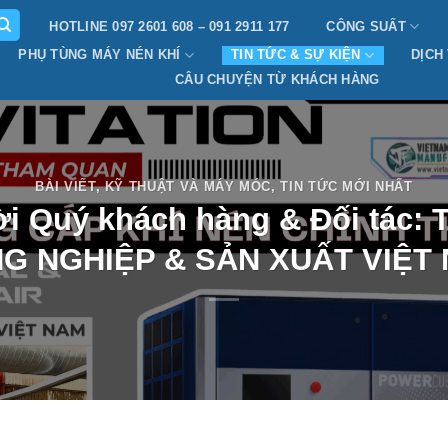
HOTLINE 097 2601 608 – 091 2911 177
CÔNG SUẤT
PHỤ TÙNG MÁY NÉN KHÍ
TIN TỨC & SỰ KIỆN
DỊCH
CÂU CHUYỆN TỪ KHÁCH HÀNG
BÀI VIẾT
,
KỸ THUẬT VÀ MÁY MÓC
,
TIN TỨC MỚI NHẤT
mời Quý khách hàng & Đối tác
G NGHIỆP & SẢN XUẤT VIỆT 