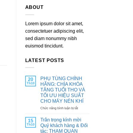
ABOUT
Lorem ipsum dolor sit amet,
consectetuer adipiscing elit,
sed diam nonummy nibh
euismod tincidunt.
LATEST POSTS
PHỤ TÙNG CHÍNH
20
Th10
HÃNG: CHÌA KHÓA
TĂNG TUỔI THỌ VÀ
TỐI ƯU HIỆU SUẤT
CHO MÁY NÉN KHÍ
ở
Chức năng bình luận bị tắt
PHỤ
TÙNG
Trân trọng kính mời
15
CHÍNH
Th10
Quý khách hàng & Đối
HÃNG:
tác: THAM QUAN