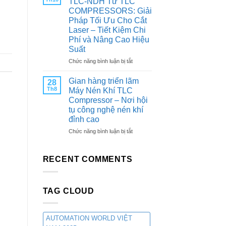
TLC-NDH Từ TLC
QUAN
Nitơ
COMPRESSORS: Giải
TRIỂN
PSA
Pháp Tối Ưu Cho Cắt
LÃM
Từ
Laser – Tiết Kiệm Chi
CÔNG
TLC
Phí và Nâng Cao Hiệu
NGHIỆP
Compressors:
&
Suất
Giải
SẢN
Pháp
ở
Chức năng bình luận bị tắt
XUẤT
Tối
Máy
VIỆT
Ưu
Tạo
Gian hàng triển lãm
28
NAM
Cho
Khí
Th8
Máy Nén Khí TLC
2025
Các
Nitơ
Compressor – Nơi hội
Ngành
PSA
tụ công nghệ nén khí
Công
TLC-
Nghiệp
đỉnh cao
NDH
Từ
ở
Chức năng bình luận bị tắt
TLC
Gian
COMPRESSORS:
hàng
Giải
triển
RECENT COMMENTS
Pháp
lãm
Tối
Máy
Ưu
Nén
Cho
TAG CLOUD
Khí
Cắt
TLC
Laser
Compressor
–
–
AUTOMATION WORLD VIỆT
Tiết
Nơi