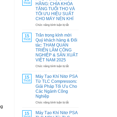
Th10
HÃNG: CHÌA KHÓA
TĂNG TUỔI THỌ VÀ
TỐI ƯU HIỆU SUẤT
CHO MÁY NÉN KHÍ
ở
Chức năng bình luận bị tắt
PHỤ
TÙNG
Trân trọng kính mời
15
CHÍNH
Th10
Quý khách hàng & Đối
HÃNG:
tác: THAM QUAN
CHÌA
TRIỂN LÃM CÔNG
KHÓA
NGHIỆP & SẢN XUẤT
TĂNG
VIỆT NAM 2025
TUỔI
THỌ
ở
Chức năng bình luận bị tắt
VÀ
Trân
TỐI
trọng
Máy Tạo Khí Nitơ PSA
15
ƯU
kính
Th10
Từ TLC Compressors:
HIỆU
mời
Giải Pháp Tối Ưu Cho
SUẤT
Quý
Các Ngành Công
CHO
khách
Nghiệp
MÁY
hàng
NÉN
&
ở
Chức năng bình luận bị tắt
KHÍ
ng
Đối
Máy
tác:
Tạo
Máy Tạo Khí Nitơ PSA
15
THAM
Khí
Th10