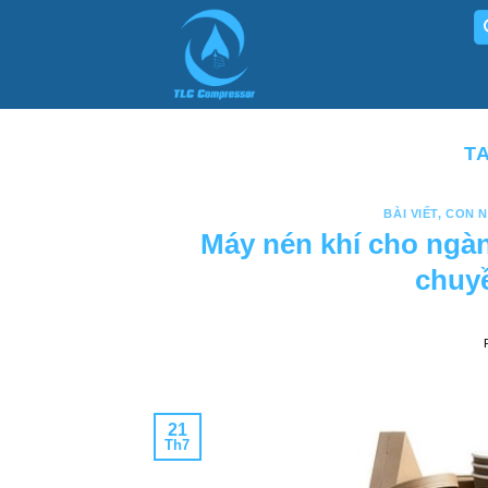
Skip
to
content
T
BÀI VIẾT
,
CON N
Máy nén khí cho ngàn
chuyề
21
Th7