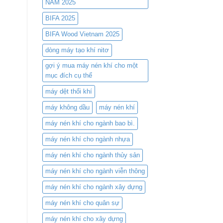
NAM 2025
Kiệm
hội
Chi
tụ
BIFA 2025
Phí
công
và
nghệ
BIFA Wood Vietnam 2025
Nâng
nén
Cao
dòng máy tạo khí nitơ
khí
Hiệu
đỉnh
gợi ý mua máy nén khí cho một
Suất
cao
mục đích cụ thể
máy dệt thổi khí
máy không dầu
máy nén khí
máy nén khí cho ngành bao bì.
máy nén khí cho ngành nhựa
máy nén khí cho ngành thủy sản
máy nén khí cho ngành viễn thông
máy nén khí cho ngành xây dựng
máy nén khí cho quân sự
máy nén khí cho xây dựng