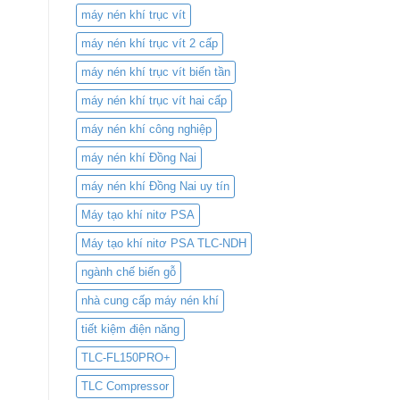
máy nén khí trục vít
máy nén khí trục vít 2 cấp
máy nén khí trục vít biến tần
máy nén khí trục vít hai cấp
máy nén khí công nghiệp
máy nén khí Đồng Nai
máy nén khí Đồng Nai uy tín
Máy tạo khí nitơ PSA
Máy tạo khí nitơ PSA TLC-NDH
ngành chế biến gỗ
nhà cung cấp máy nén khí
tiết kiệm điện năng
TLC-FL150PRO+
TLC Compressor