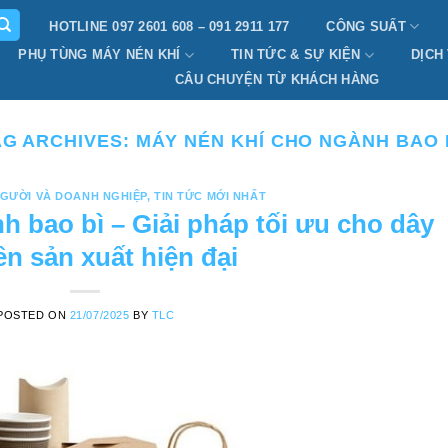
HOTLINE 097 2601 608 – 091 2911 177
CÔNG SUẤT
PHỤ TÙNG MÁY NÉN KHÍ
TIN TỨC & SỰ KIỆN
DỊCH
CÂU CHUYỆN TỪ KHÁCH HÀNG
AG ARCHIVES:
MÁY NÉN KHÍ CHO NGÀNH BAO B
GƯỜI VÀ DOANH NGHIỆP
,
TIN TỨC MỚI NHẤT
h bao bì – Giải pháp tối ưu cho dây
n sản xuất hiện đại
POSTED ON
21/07/2025
BY
TLC