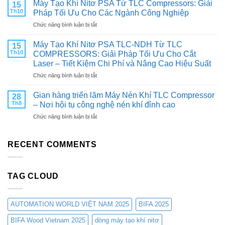
trọng
TUỔI
Máy Tạo Khí Nitơ PSA Từ TLC Compressors: Giải
15
kính
THỌ
Th10
Pháp Tối Ưu Cho Các Ngành Công Nghiệp
mời
VÀ
ở
Chức năng bình luận bị tắt
Quý
TỐI
Máy
khách
ƯU
Tạo
hàng
Máy Tạo Khí Nitơ PSA TLC-NDH Từ TLC
HIỆU
15
Khí
&
SUẤT
Th10
COMPRESSORS: Giải Pháp Tối Ưu Cho Cắt
Nitơ
Đối
CHO
Laser – Tiết Kiệm Chi Phí và Nâng Cao Hiệu Suất
PSA
tác:
MÁY
ở
Chức năng bình luận bị tắt
Từ
THAM
NÉN
Máy
TLC
QUAN
KHÍ
Tạo
Compressors:
Gian hàng triển lãm Máy Nén Khí TLC Compressor
TRIỂN
28
Khí
Giải
LÃM
Th8
– Nơi hội tụ công nghệ nén khí đỉnh cao
Nitơ
Pháp
CÔNG
ở
Chức năng bình luận bị tắt
PSA
Tối
NGHIỆP
Gian
TLC-
Ưu
&
hàng
NDH
Cho
SẢN
triển
RECENT COMMENTS
Từ
Các
XUẤT
lãm
TLC
Ngành
VIỆT
Máy
COMPRESSORS:
Công
NAM
Nén
Giải
Nghiệp
2025
TAG CLOUD
Khí
Pháp
TLC
Tối
Compressor
Ưu
–
Cho
AUTOMATION WORLD VIỆT NAM 2025
BIFA 2025
Nơi
Cắt
hội
BIFA Wood Vietnam 2025
dòng máy tạo khí nitơ
Laser