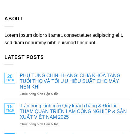
ABOUT
Lorem ipsum dolor sit amet, consectetuer adipiscing elit,
sed diam nonummy nibh euismod tincidunt.
LATEST POSTS
PHỤ TÙNG CHÍNH HÃNG: CHÌA KHÓA TĂNG
20
Th10
TUỔI THỌ VÀ TỐI ƯU HIỆU SUẤT CHO MÁY
NÉN KHÍ
ở
Chức năng bình luận bị tắt
PHỤ
TÙNG
Trân trọng kính mời Quý khách hàng & Đối tác:
15
CHÍNH
Th10
THAM QUAN TRIỂN LÃM CÔNG NGHIỆP & SẢN
HÃNG:
XUẤT VIỆT NAM 2025
CHÌA
ở
Chức năng bình luận bị tắt
KHÓA
Trân
TĂNG