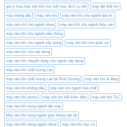
tụ
–
gợi ý mua máy nén khí cho một mục đích cụ thể
máy dệt thổi khí
công
Tiết
nghệ
Kiệm
máy không dầu
máy nén khí
máy nén khí cho ngành bao bì.
nén
Chi
khí
Phí
máy nén khí cho ngành nhựa
máy nén khí cho ngành thủy sản
đỉnh
và
cao
Nâng
máy nén khí cho ngành viễn thông
Cao
Hiệu
máy nén khí cho ngành xây dựng
máy nén khí cho quân sự
Suất
máy nén khí cho xây dựng
máy nén khí chuyên dụng cho ngành xây dựng
máy nén khí chất lượng cao
máy nén khí chất lượng cao tại Bình Dương
máy nén khí di động
máy nén khí không dầu
máy nén khí ngành hoá chất
máy nén khí piston
máy nén khí tiết kiệm điện
máy nén khí TLC
máy nén khí trong ngành dệt may
Máy nén khí trong ngành giao thông vận tải
máy nén khí trong ngành nhựa
máy nén khí trục vít