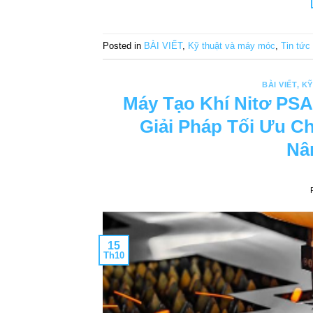
Posted in
BÀI VIẾT
,
Kỹ thuật và máy móc
,
Tin tức
BÀI VIẾT
,
KỸ
Máy Tạo Khí Nitơ P
Giải Pháp Tối Ưu Ch
Nâ
15
Th10