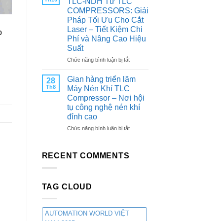
TLC-NDH Từ TLC
QUAN
Nitơ
COMPRESSORS: Giải
TRIỂN
PSA
Pháp Tối Ưu Cho Cắt
LÃM
Từ
Laser – Tiết Kiệm Chi
CÔNG
TLC
o
Phí và Nâng Cao Hiệu
NGHIỆP
Compressors:
&
Suất
Giải
SẢN
Pháp
ở
Chức năng bình luận bị tắt
XUẤT
Tối
Máy
VIỆT
Ưu
Tạo
Gian hàng triển lãm
28
NAM
Cho
Khí
Th8
Máy Nén Khí TLC
2025
Các
Nitơ
Compressor – Nơi hội
Ngành
PSA
tụ công nghệ nén khí
Công
TLC-
Nghiệp
đỉnh cao
NDH
Từ
ở
Chức năng bình luận bị tắt
TLC
Gian
COMPRESSORS:
hàng
Giải
triển
RECENT COMMENTS
Pháp
lãm
Tối
Máy
Ưu
Nén
Cho
TAG CLOUD
Khí
Cắt
TLC
Laser
Compressor
–
–
AUTOMATION WORLD VIỆT
Tiết
Nơi