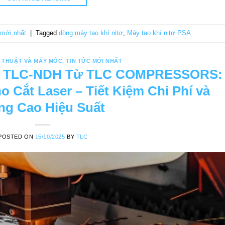
 mới nhất
|
Tagged
dòng máy tạo khí nitơ
,
Máy tạo khí nitơ PSA
 THUẬT VÀ MÁY MÓC
,
TIN TỨC MỚI NHẤT
SA TLC-NDH Từ TLC COMPRESSORS:
o Cắt Laser – Tiết Kiệm Chi Phí và
ng Cao Hiệu Suất
POSTED ON
15/10/2025
BY
TLC