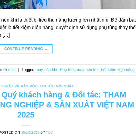
nén khí là thiết bị tiêu thụ năng lượng lớn nhất nhì. Để đảm bả
iệt là tiết kiệm điện năng, quyết định sử dụng phụ tùng thay thế
p […]
CONTINUE READING
→
 mới nhất
|
Tagged
máy nén khí
,
Phụ tùng máy nén khí
,
tiết kiệm điện năng
 THUẬT VÀ MÁY MÓC
,
TIN TỨC MỚI NHẤT
i Quý khách hàng & Đối tác: THAM
NG NGHIỆP & SẢN XUẤT VIỆT NAM
2025
POSTED ON
15/10/2025
BY
TLC