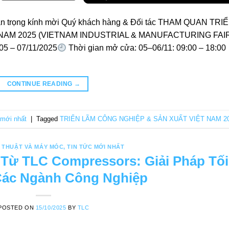
ọng kính mời Quý khách hàng & Đối tác THAM QUAN TRI
NAM 2025 (VIETNAM INDUSTRIAL & MANUFACTURING FAIR
05 – 07/11/2025
Thời gian mở cửa: 05–06/11: 09:00 – 18:00
CONTINUE READING
→
 mới nhất
|
Tagged
TRIỂN LÃM CÔNG NGHIỆP & SẢN XUẤT VIỆT NAM 2
 THUẬT VÀ MÁY MÓC
,
TIN TỨC MỚI NHẤT
 Từ TLC Compressors: Giải Pháp Tối
ác Ngành Công Nghiệp
POSTED ON
15/10/2025
BY
TLC