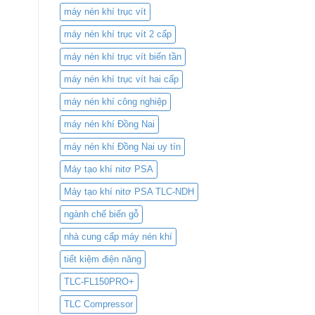
máy nén khí trục vít
máy nén khí trục vít 2 cấp
máy nén khí trục vít biến tần
máy nén khí trục vít hai cấp
máy nén khí công nghiệp
máy nén khí Đồng Nai
máy nén khí Đồng Nai uy tín
Máy tạo khí nitơ PSA
Máy tạo khí nitơ PSA TLC-NDH
ngành chế biến gỗ
nhà cung cấp máy nén khí
tiết kiệm điện năng
TLC-FL150PRO+
TLC Compressor