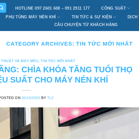
HOTLINE 097 2601 608 – 091 2911 177
CÔNG SUẤT
PHỤ TÙNG MÁY NÉN KHÍ
TIN TỨC & SỰ KIỆN
DỊCH
CÂU CHUYỆN TỪ KHÁCH HÀNG
CATEGORY ARCHIVES:
TIN TỨC MỚI NHẤT
 THUẬT VÀ MÁY MÓC
,
TIN TỨC MỚI NHẤT
ÃNG: CHÌA KHÓA TĂNG TUỔI THỌ
IỆU SUẤT CHO MÁY NÉN KHÍ
POSTED ON
20/10/2025
BY
TLC