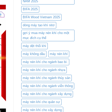
NAM 2025
Kiệm
hội
Chi
tụ
BIFA 2025
Phí
công
và
nghệ
BIFA Wood Vietnam 2025
Nâng
nén
Cao
dòng máy tạo khí nitơ
khí
Hiệu
đỉnh
gợi ý mua máy nén khí cho một
Suất
cao
mục đích cụ thể
máy dệt thổi khí
máy không dầu
máy nén khí
máy nén khí cho ngành bao bì.
máy nén khí cho ngành nhựa
máy nén khí cho ngành thủy sản
máy nén khí cho ngành viễn thông
máy nén khí cho ngành xây dựng
máy nén khí cho quân sự
máy nén khí cho xây dựng