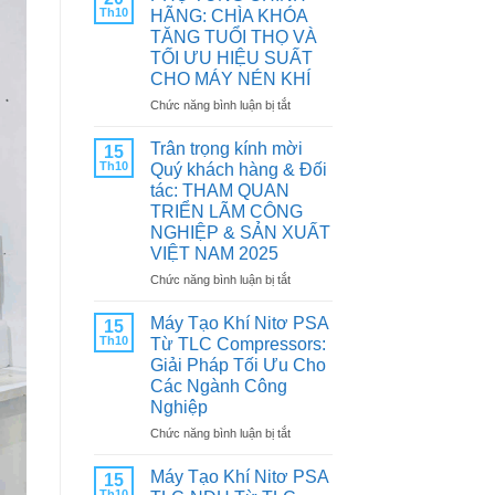
Th10
HÃNG: CHÌA KHÓA
TĂNG TUỔI THỌ VÀ
TỐI ƯU HIỆU SUẤT
CHO MÁY NÉN KHÍ
ở
Chức năng bình luận bị tắt
PHỤ
TÙNG
Trân trọng kính mời
15
CHÍNH
Th10
Quý khách hàng & Đối
HÃNG:
tác: THAM QUAN
CHÌA
TRIỂN LÃM CÔNG
KHÓA
NGHIỆP & SẢN XUẤT
TĂNG
VIỆT NAM 2025
TUỔI
THỌ
ở
Chức năng bình luận bị tắt
VÀ
Trân
TỐI
trọng
Máy Tạo Khí Nitơ PSA
15
ƯU
kính
Th10
Từ TLC Compressors:
HIỆU
mời
Giải Pháp Tối Ưu Cho
SUẤT
Quý
Các Ngành Công
CHO
khách
Nghiệp
MÁY
hàng
NÉN
&
ở
Chức năng bình luận bị tắt
KHÍ
Đối
Máy
tác:
Tạo
Máy Tạo Khí Nitơ PSA
15
THAM
Khí
Th10