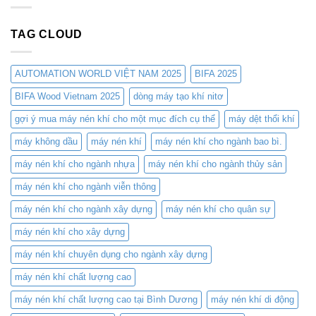
TLC
Ngành
VIỆT
Máy
COMPRESSORS:
Công
NAM
Nén
Giải
Nghiệp
2025
TAG CLOUD
Khí
Pháp
TLC
Tối
Compressor
Ưu
–
Cho
AUTOMATION WORLD VIỆT NAM 2025
BIFA 2025
Nơi
Cắt
hội
BIFA Wood Vietnam 2025
dòng máy tạo khí nitơ
Laser
tụ
–
gợi ý mua máy nén khí cho một mục đích cụ thể
máy dệt thổi khí
công
Tiết
nghệ
Kiệm
máy không dầu
máy nén khí
máy nén khí cho ngành bao bì.
nén
Chi
khí
Phí
máy nén khí cho ngành nhựa
máy nén khí cho ngành thủy sản
đỉnh
và
cao
Nâng
máy nén khí cho ngành viễn thông
Cao
Hiệu
máy nén khí cho ngành xây dựng
máy nén khí cho quân sự
Suất
máy nén khí cho xây dựng
máy nén khí chuyên dụng cho ngành xây dựng
máy nén khí chất lượng cao
máy nén khí chất lượng cao tại Bình Dương
máy nén khí di động