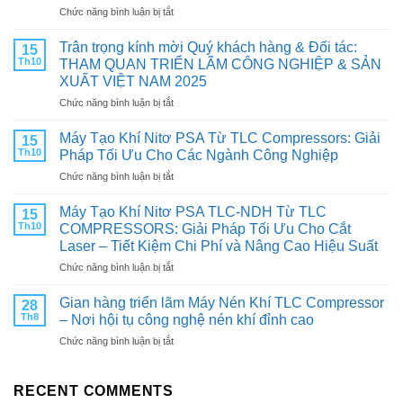
ở
Chức năng bình luận bị tắt
PHỤ
TÙNG
Trân trọng kính mời Quý khách hàng & Đối tác:
15
CHÍNH
Th10
THAM QUAN TRIỂN LÃM CÔNG NGHIỆP & SẢN
HÃNG:
XUẤT VIỆT NAM 2025
CHÌA
ở
Chức năng bình luận bị tắt
KHÓA
Trân
TĂNG
trọng
TUỔI
Máy Tạo Khí Nitơ PSA Từ TLC Compressors: Giải
15
kính
THỌ
Th10
Pháp Tối Ưu Cho Các Ngành Công Nghiệp
mời
VÀ
ở
Chức năng bình luận bị tắt
Quý
TỐI
Máy
khách
ƯU
Tạo
hàng
Máy Tạo Khí Nitơ PSA TLC-NDH Từ TLC
HIỆU
15
Khí
&
SUẤT
Th10
COMPRESSORS: Giải Pháp Tối Ưu Cho Cắt
Nitơ
Đối
CHO
Laser – Tiết Kiệm Chi Phí và Nâng Cao Hiệu Suất
PSA
tác:
MÁY
ở
Chức năng bình luận bị tắt
Từ
THAM
NÉN
Máy
TLC
QUAN
KHÍ
Tạo
Compressors:
Gian hàng triển lãm Máy Nén Khí TLC Compressor
TRIỂN
28
Khí
Giải
LÃM
Th8
– Nơi hội tụ công nghệ nén khí đỉnh cao
Nitơ
Pháp
CÔNG
ở
Chức năng bình luận bị tắt
PSA
Tối
NGHIỆP
Gian
TLC-
Ưu
&
hàng
NDH
Cho
SẢN
triển
RECENT COMMENTS
Từ
Các
XUẤT
lãm