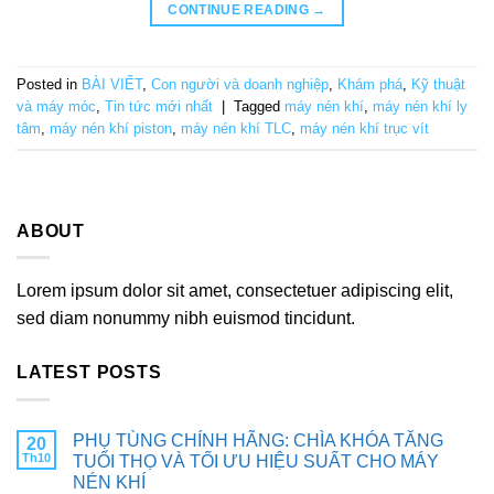
CONTINUE READING
→
Posted in
BÀI VIẾT
,
Con người và doanh nghiệp
,
Khám phá
,
Kỹ thuật
và máy móc
,
Tin tức mới nhất
|
Tagged
máy nén khí
,
máy nén khí ly
tâm
,
máy nén khí piston
,
máy nén khí TLC
,
máy nén khí trục vít
ABOUT
Lorem ipsum dolor sit amet, consectetuer adipiscing elit,
sed diam nonummy nibh euismod tincidunt.
LATEST POSTS
PHỤ TÙNG CHÍNH HÃNG: CHÌA KHÓA TĂNG
20
Th10
TUỔI THỌ VÀ TỐI ƯU HIỆU SUẤT CHO MÁY
NÉN KHÍ