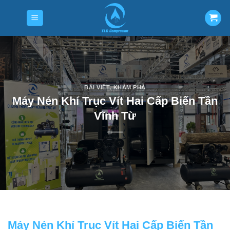
Skip
to
content
BÀI VIẾT
,
KHÁM PHÁ
Máy Nén Khí Trục Vít Hai Cấp Biến Tần
Vĩnh Từ
Máy Nén Khí Trục Vít Hai Cấp Biến Tần