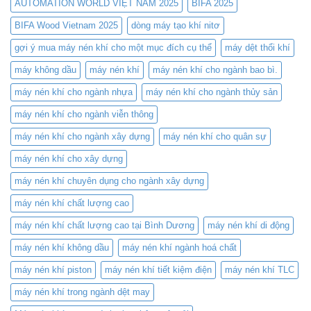
Cho
AUTOMATION WORLD VIỆT NAM 2025
BIFA 2025
Nơi
Cắt
hội
BIFA Wood Vietnam 2025
dòng máy tạo khí nitơ
Laser
tụ
–
gợi ý mua máy nén khí cho một mục đích cụ thể
máy dệt thổi khí
công
Tiết
nghệ
Kiệm
máy không dầu
máy nén khí
máy nén khí cho ngành bao bì.
nén
Chi
khí
Phí
máy nén khí cho ngành nhựa
máy nén khí cho ngành thủy sản
đỉnh
và
cao
Nâng
máy nén khí cho ngành viễn thông
Cao
Hiệu
máy nén khí cho ngành xây dựng
máy nén khí cho quân sự
Suất
máy nén khí cho xây dựng
máy nén khí chuyên dụng cho ngành xây dựng
máy nén khí chất lượng cao
máy nén khí chất lượng cao tại Bình Dương
máy nén khí di động
máy nén khí không dầu
máy nén khí ngành hoá chất
máy nén khí piston
máy nén khí tiết kiệm điện
máy nén khí TLC
máy nén khí trong ngành dệt may