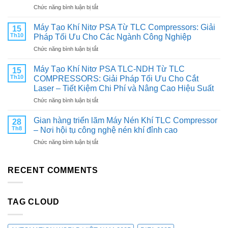
ở
Chức năng bình luận bị tắt
KHÓA
Trân
TĂNG
trọng
TUỔI
Máy Tạo Khí Nitơ PSA Từ TLC Compressors: Giải
15
kính
THỌ
Th10
Pháp Tối Ưu Cho Các Ngành Công Nghiệp
mời
VÀ
ở
Chức năng bình luận bị tắt
Quý
TỐI
Máy
khách
ƯU
Tạo
hàng
Máy Tạo Khí Nitơ PSA TLC-NDH Từ TLC
HIỆU
15
Khí
&
SUẤT
Th10
COMPRESSORS: Giải Pháp Tối Ưu Cho Cắt
Nitơ
Đối
CHO
Laser – Tiết Kiệm Chi Phí và Nâng Cao Hiệu Suất
PSA
tác:
MÁY
ở
Chức năng bình luận bị tắt
Từ
THAM
NÉN
Máy
TLC
QUAN
KHÍ
Tạo
Compressors:
Gian hàng triển lãm Máy Nén Khí TLC Compressor
TRIỂN
28
Khí
Giải
LÃM
Th8
– Nơi hội tụ công nghệ nén khí đỉnh cao
Nitơ
Pháp
CÔNG
ở
Chức năng bình luận bị tắt
PSA
Tối
NGHIỆP
Gian
TLC-
Ưu
&
hàng
NDH
Cho
SẢN
triển
RECENT COMMENTS
Từ
Các
XUẤT
lãm
TLC
Ngành
VIỆT
Máy
COMPRESSORS:
Công
NAM
Nén
Giải
Nghiệp
2025
TAG CLOUD
Khí
Pháp
TLC
Tối
Compressor
Ưu
–