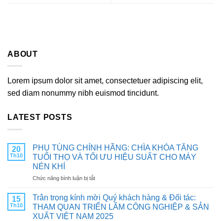
ABOUT
Lorem ipsum dolor sit amet, consectetuer adipiscing elit,
sed diam nonummy nibh euismod tincidunt.
LATEST POSTS
PHỤ TÙNG CHÍNH HÃNG: CHÌA KHÓA TĂNG
20
Th10
TUỔI THỌ VÀ TỐI ƯU HIỆU SUẤT CHO MÁY
NÉN KHÍ
ở
Chức năng bình luận bị tắt
PHỤ
TÙNG
Trân trọng kính mời Quý khách hàng & Đối tác:
15
CHÍNH
Th10
THAM QUAN TRIỂN LÃM CÔNG NGHIỆP & SẢN
HÃNG:
XUẤT VIỆT NAM 2025
CHÌA