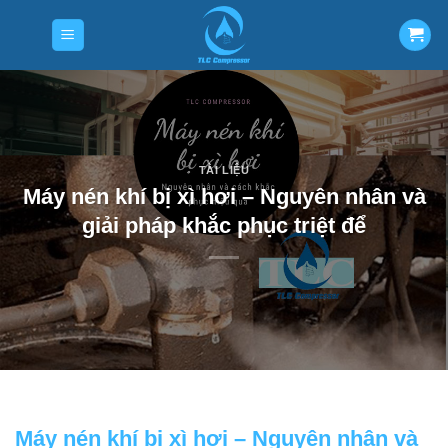
Skip
to
content
TÀI LIỆU
Máy nén khí bị xì hơi – Nguyên nhân và
giải pháp khắc phục triệt để
Máy nén khí bị xì hơi – Nguyên nhân và