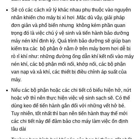
Sẽ có các cách xử lý khác nhau phụ thuộc vào nguyên
nhân khiến cho máy bị xì hơi .Mặc dù vậy, giải pháp
đơn giản và phổ biến nhưng không kém phần quan
trọng đó là việc chú ý vệ sinh và tiến hành bảo dưỡng
máy nén khí định kỳ. Quá trình bảo dưỡng sẽ giúp bạn
kiểm tra các bộ phận ở nằm ở trên máy bơm hơi dễ bị
rò rỉ khí như: những đường ống dẫn khí kết nối vào máy
nén khí, các bộ phận mối nối, khớp nối, các bộ phận
van nạp và xả khí, các thiết bị điều chỉnh áp suất của
máy.
Nếu các bộ phận hoặc các chi tiết có biểu hiện hở, nứt
hoặc vỡ thì nên thực hiện việc vệ sinh sạch sẽ. Có thể
dùng keo để tiến hành gắn đối với những vết hở bé.
Tuy nhiên, tốt nhất thì bạn nên tiến hành thay thế mới
các chi tiết này để đảm bảo cho máy làm việc ổn định
lâu dài