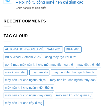
Khí
Giải
LÃM
Th8
– Nơi hội tụ công nghệ nén khí đỉnh cao
Nitơ
Pháp
CÔNG
ở
Chức năng bình luận bị tắt
PSA
Tối
NGHIỆP
Gian
TLC-
Ưu
&
hàng
NDH
Cho
SẢN
triển
RECENT COMMENTS
Từ
Các
XUẤT
lãm
TLC
Ngành
VIỆT
Máy
COMPRESSORS:
Công
NAM
Nén
Giải
Nghiệp
2025
TAG CLOUD
Khí
Pháp
TLC
Tối
Compressor
Ưu
–
Cho
AUTOMATION WORLD VIỆT NAM 2025
BIFA 2025
Nơi
Cắt
hội
BIFA Wood Vietnam 2025
dòng máy tạo khí nitơ
Laser
tụ
–
gợi ý mua máy nén khí cho một mục đích cụ thể
máy dệt thổi khí
công
Tiết
nghệ
Kiệm
máy không dầu
máy nén khí
máy nén khí cho ngành bao bì.
nén
Chi
khí
Phí
máy nén khí cho ngành nhựa
máy nén khí cho ngành thủy sản
đỉnh
và
cao
Nâng
máy nén khí cho ngành viễn thông
Cao
Hiệu
máy nén khí cho ngành xây dựng
máy nén khí cho quân sự
Suất
máy nén khí cho xây dựng