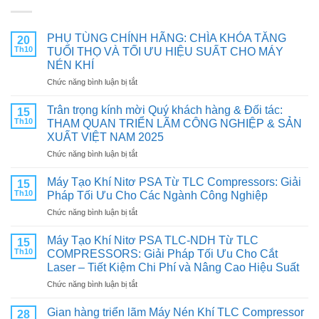
PHỤ TÙNG CHÍNH HÃNG: CHÌA KHÓA TĂNG
20
Th10
TUỔI THỌ VÀ TỐI ƯU HIỆU SUẤT CHO MÁY
NÉN KHÍ
ở
Chức năng bình luận bị tắt
PHỤ
TÙNG
Trân trọng kính mời Quý khách hàng & Đối tác:
15
CHÍNH
Th10
THAM QUAN TRIỂN LÃM CÔNG NGHIỆP & SẢN
HÃNG:
XUẤT VIỆT NAM 2025
CHÌA
ở
Chức năng bình luận bị tắt
KHÓA
Trân
TĂNG
trọng
TUỔI
Máy Tạo Khí Nitơ PSA Từ TLC Compressors: Giải
15
kính
THỌ
Th10
Pháp Tối Ưu Cho Các Ngành Công Nghiệp
mời
VÀ
ở
Chức năng bình luận bị tắt
Quý
TỐI
Máy
khách
ƯU
Tạo
hàng
Máy Tạo Khí Nitơ PSA TLC-NDH Từ TLC
HIỆU
15
Khí
&
SUẤT
Th10
COMPRESSORS: Giải Pháp Tối Ưu Cho Cắt
Nitơ
Đối
CHO
Laser – Tiết Kiệm Chi Phí và Nâng Cao Hiệu Suất
PSA
tác:
MÁY
ở
Chức năng bình luận bị tắt
Từ
THAM
NÉN
Máy
TLC
QUAN
KHÍ
Tạo
Compressors:
Gian hàng triển lãm Máy Nén Khí TLC Compressor
TRIỂN
28