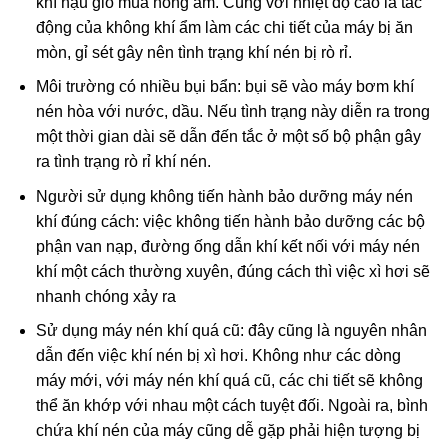
khí hậu gió mùa nóng ẩm. Cùng với nhiệt độ cao là tác
động của không khí ẩm làm các chi tiết của máy bị ăn
mòn, gỉ sét gây nên tình trạng khí nén bị rò rỉ.
Môi trường có nhiều bụi bẩn: bụi sẽ vào máy bơm khí
nén hòa với nước, dầu. Nếu tình trạng này diễn ra trong
một thời gian dài sẽ dẫn đến tắc ở một số bộ phận gây
ra tình trạng rò rỉ khí nén.
Người sử dụng không tiến hành bảo dưỡng máy nén
khí đúng cách: việc không tiến hành bảo dưỡng các bộ
phận van nạp, đường ống dẫn khí kết nối với máy nén
khí một cách thường xuyên, đúng cách thì việc xì hơi sẽ
nhanh chóng xảy ra
Sử dụng máy nén khí quá cũ: đây cũng là nguyên nhân
dẫn đến việc khí nén bị xì hơi. Không như các dòng
máy mới, với máy nén khí quá cũ, các chi tiết sẽ không
thể ăn khớp với nhau một cách tuyệt đối. Ngoài ra, bình
chứa khí nén của máy cũng dễ gặp phải hiện tượng bị