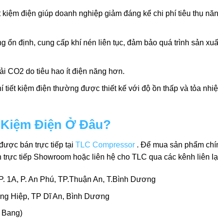
t kiệm điện giúp doanh nghiệp giảm đáng kể chi phí tiêu thụ nă
g ổn định, cung cấp khí nén liên tục, đảm bảo quá trình sản xuấ
ải CO2 do tiêu hao ít điện năng hơn.
í tiết kiệm điện thường được thiết kế với độ ồn thấp và tỏa nhiệt 
t Kiệm Điện Ở Đâu?
được bán trực tiếp tại
TLC Compressor
. Để mua sản phẩm chí
ến trực tiếp Showroom hoặc liên hệ cho TLC qua các kênh liên lạ
 1A, P. An Phú, TP.Thuận An, T.Bình Dương
ng Hiệp, TP Dĩ An, Bình Dương
 Bang)