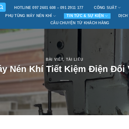
HOTLINE 097 2601 608 – 091 2911 177
CÔNG SUẤT
PHỤ TÙNG MÁY NÉN KHÍ
TIN TỨC & SỰ KIỆN
DỊCH
CÂU CHUYỆN TỪ KHÁCH HÀNG
BÀI VIẾT
,
TÀI LIỆU
 Nén Khí Tiết Kiệm Điện Đối