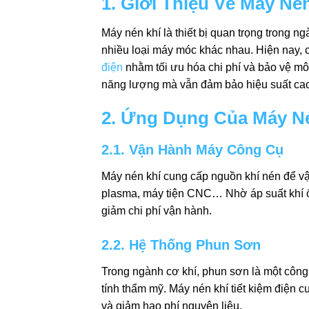
1. Giới Thiệu Về Máy Né
Máy nén khí là thiết bị quan trọng trong 
nhiều loại máy móc khác nhau. Hiện nay,
điện
nhằm tối ưu hóa chi phí và bảo vệ môi
năng lượng mà vẫn đảm bảo hiệu suất ca
2. Ứng Dụng Của Máy N
2.1. Vận Hành Máy Công Cụ
Máy nén khí cung cấp nguồn khí nén để v
plasma, máy tiện CNC… Nhờ áp suất khí ổn 
giảm chi phí vận hành.
2.2. Hệ Thống Phun Sơn
Trong ngành cơ khí, phun sơn là một công 
tính thẩm mỹ. Máy nén khí tiết kiệm điện 
và giảm hao phí nguyên liệu.