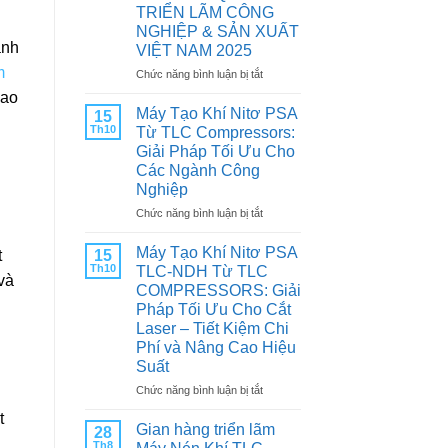
CHÌA
TRIỂN LÃM CÔNG
KHÓA
NGHIỆP & SẢN XUẤT
TĂNG
ành
VIỆT NAM 2025
TUỔI
THỌ
m
ở
Chức năng bình luận bị tắt
VÀ
Trân
hao
TỐI
trọng
Máy Tạo Khí Nitơ PSA
15
ƯU
kính
Th10
Từ TLC Compressors:
HIỆU
mời
Giải Pháp Tối Ưu Cho
SUẤT
Quý
Các Ngành Công
CHO
khách
Nghiệp
MÁY
hàng
NÉN
&
ở
Chức năng bình luận bị tắt
KHÍ
Đối
Máy
tác:
Tạo
Máy Tạo Khí Nitơ PSA
15
t
THAM
Khí
Th10
TLC-NDH Từ TLC
QUAN
và
Nitơ
COMPRESSORS: Giải
TRIỂN
PSA
Pháp Tối Ưu Cho Cắt
LÃM
Từ
Laser – Tiết Kiệm Chi
CÔNG
TLC
Phí và Nâng Cao Hiệu
NGHIỆP
Compressors:
&
Suất
Giải
SẢN
Pháp
ở
Chức năng bình luận bị tắt
XUẤT
Tối
Máy
VIỆT
t
Ưu
Tạo
Gian hàng triển lãm
28
NAM
Cho
Khí
Th8
2025