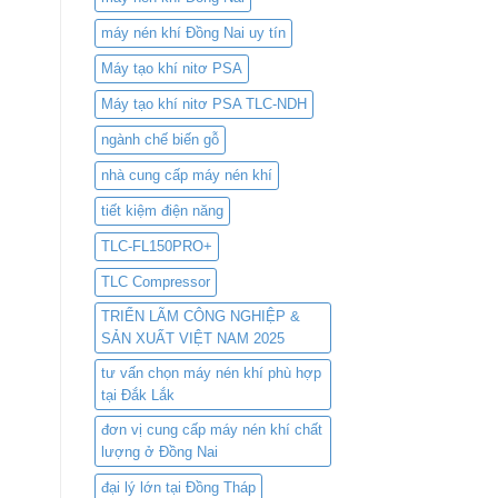
máy nén khí Đồng Nai uy tín
Máy tạo khí nitơ PSA
Máy tạo khí nitơ PSA TLC-NDH
ngành chế biến gỗ
nhà cung cấp máy nén khí
tiết kiệm điện năng
TLC-FL150PRO+
TLC Compressor
TRIỂN LÃM CÔNG NGHIỆP &
SẢN XUẤT VIỆT NAM 2025
tư vấn chọn máy nén khí phù hợp
tại Đắk Lắk
đơn vị cung cấp máy nén khí chất
lượng ở Đồng Nai
đại lý lớn tại Đồng Tháp