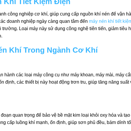
n Khí Tiết Kiệm Điện
ngành công nghiệp cơ khí, giúp cung cấp nguồn khí nén để vận h
 các doanh nghiệp ngày càng quan tâm đến
máy nén khí tiết kiệ
 trường. Loại máy này sử dụng công nghệ tiên tiến, giảm tiêu 
o.
én Khí Trong Ngành Cơ Khí
ận hành các loại máy công cụ như máy khoan, máy mài, máy cắ
định, các thiết bị này hoạt động trơn tru, giúp tăng năng suất 
đoạn quan trọng để bảo vệ bề mặt kim loại khỏi oxy hóa và tạo
cung cấp luồng khí mạnh, ổn định, giúp sơn phủ đều, bám dính tố