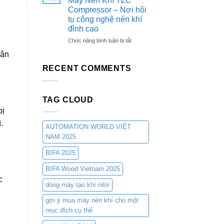
Máy Nén Khí TLC
Các
Nitơ
Compressor – Nơi hội
Ngành
PSA
tụ công nghệ nén khí
Công
TLC-
Nghiệp
đỉnh cao
NDH
Từ
ở
Chức năng bình luận bị tắt
TLC
Gian
vận
COMPRESSORS:
hàng
Giải
triển
RECENT COMMENTS
Pháp
lãm
Tối
Máy
Ưu
Nén
Cho
TAG CLOUD
Khí
Cắt
TLC
bị
Laser
Compressor
.
–
–
AUTOMATION WORLD VIỆT
Tiết
Nơi
NAM 2025
Kiệm
hội
Chi
tụ
BIFA 2025
Phí
công
và
nghệ
BIFA Wood Vietnam 2025
Nâng
nén
c
Cao
dòng máy tạo khí nitơ
khí
Hiệu
đỉnh
gợi ý mua máy nén khí cho một
Suất
cao
mục đích cụ thể