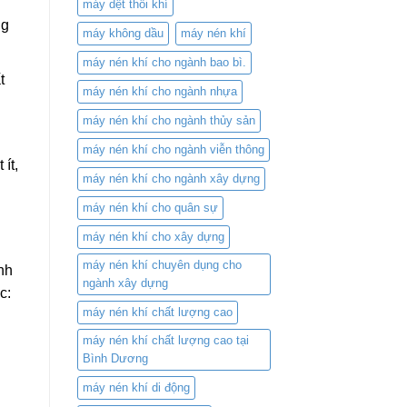
máy dệt thổi khí
ng
máy không dầu
máy nén khí
máy nén khí cho ngành bao bì.
t
máy nén khí cho ngành nhựa
máy nén khí cho ngành thủy sản
máy nén khí cho ngành viễn thông
ít,
máy nén khí cho ngành xây dựng
máy nén khí cho quân sự
máy nén khí cho xây dựng
máy nén khí chuyên dụng cho
nh
ngành xây dựng
c:
máy nén khí chất lượng cao
máy nén khí chất lượng cao tại
Bình Dương
máy nén khí di động