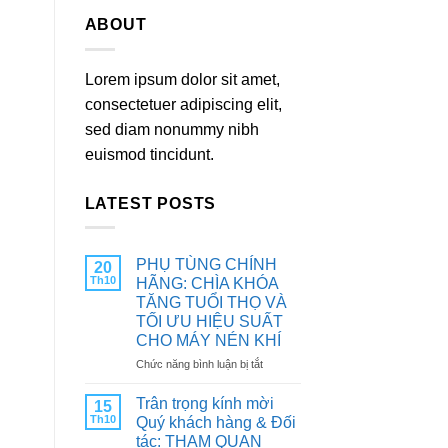
ABOUT
Lorem ipsum dolor sit amet,
consectetuer adipiscing elit,
sed diam nonummy nibh
euismod tincidunt.
LATEST POSTS
PHỤ TÙNG CHÍNH
20
Th10
HÃNG: CHÌA KHÓA
TĂNG TUỔI THỌ VÀ
TỐI ƯU HIỆU SUẤT
CHO MÁY NÉN KHÍ
ở
Chức năng bình luận bị tắt
PHỤ
TÙNG
Trân trọng kính mời
15
CHÍNH
Th10
Quý khách hàng & Đối
HÃNG:
tác: THAM QUAN