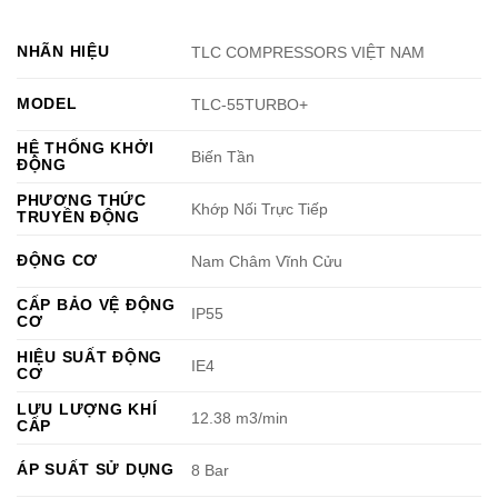
NHÃN HIỆU
TLC COMPRESSORS VIỆT NAM
MODEL
TLC-55TURBO+
HỆ THỐNG KHỞI
Biến Tần
ĐỘNG
PHƯƠNG THỨC
Khớp Nối Trực Tiếp
TRUYỀN ĐỘNG
ĐỘNG CƠ
Nam Châm Vĩnh Cửu
CẤP BẢO VỆ ĐỘNG
IP55
CƠ
HIỆU SUẤT ĐỘNG
IE4
CƠ
LƯU LƯỢNG KHÍ
12.38 m3/min
CẤP
ÁP SUẤT SỬ DỤNG
8 Bar