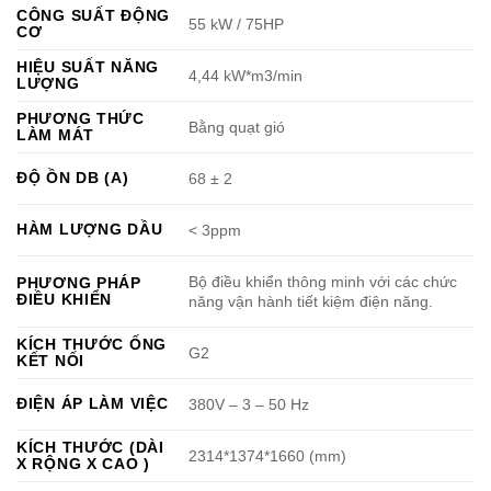
CÔNG SUẤT ĐỘNG
55 kW / 75HP
CƠ
HIỆU SUẤT NĂNG
4,44 kW*m3/min
LƯỢNG
PHƯƠNG THỨC
Bằng quạt gió
LÀM MÁT
ĐỘ ỒN DB (A)
68 ± 2
HÀM LƯỢNG DẦU
< 3ppm
Bộ điều khiển thông minh với các chức
PHƯƠNG PHÁP
ĐIỀU KHIỂN
năng vận hành tiết kiệm điện năng.
KÍCH THƯỚC ỐNG
G2
KẾT NỐI
ĐIỆN ÁP LÀM VIỆC
380V – 3 – 50 Hz
KÍCH THƯỚC (DÀI
2314*1374*1660 (mm)
X RỘNG X CAO )