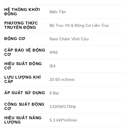
HỆ THỐNG KHỞI
Biến Tần
ĐỘNG
PHƯƠNG THỨC
Bộ Trục Vít & Động Cơ Liền Trục
TRUYỀN ĐỘNG
ĐỘNG CƠ
Nam Châm Vĩnh Cửu
CẤP BẢO VỆ ĐỘNG
IP65
CƠ
HIỆU SUẤT ĐỘNG
IE4
CƠ
LƯU LƯỢNG KHÍ
20.60 m3/min
CẤP
ÁP SUẤT SỬ DỤNG
8 Bar
CÔNG SUẤT ĐỘNG
132KW/175Hp
CƠ
HIỆU SUẤT NĂNG
5,3 kW*m3/min
LƯỢNG