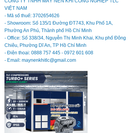
CÔNG TY TNHH MÁY NÉN KHÍ CÔNG NGHIỆP TLC
VIỆT NAM
- Mã số thuế: 3702654626
- Showroom: Số 135/1 Đường ĐT743, Khu Phố 1A,
Phường An Phú, Thành phố Hồ Chí Minh
- Office: Số 338/34, Nguyễn Thị Minh Khai, Khu phố Đông
Chiêu, Phường Dĩ An, TP Hồ Chí Minh
- Điện thoại: 0888 757 445 - 0972 601 608
- Email: maynenkhitlc@gmail.com