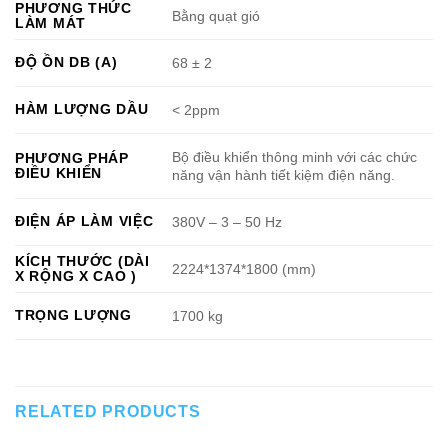
PHƯƠNG THỨC
Bằng quạt gió
LÀM MÁT
ĐỘ ỒN DB (A)
68 ± 2
HÀM LƯỢNG DẦU
< 2ppm
Bộ điều khiển thông minh với các chức
PHƯƠNG PHÁP
ĐIỀU KHIỂN
năng vận hành tiết kiệm điện năng.
ĐIỆN ÁP LÀM VIỆC
380V – 3 – 50 Hz
KÍCH THƯỚC (DÀI
2224*1374*1800 (mm)
X RỘNG X CAO )
TRỌNG LƯỢNG
1700 kg
RELATED PRODUCTS