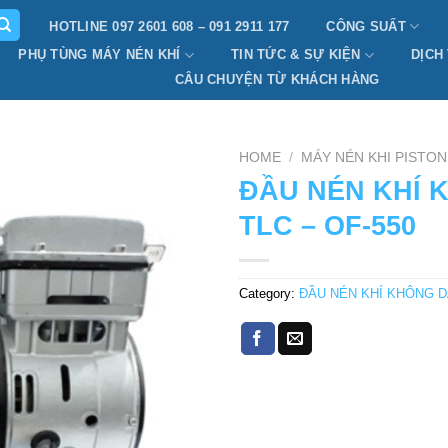
HOTLINE 097 2601 608 – 091 2911 177
CÔNG SUẤT
PHỤ TÙNG MÁY NÉN KHÍ
TIN TỨC & SỰ KIỆN
DỊCH
CÂU CHUYỆN TỪ KHÁCH HÀNG
HOME
/
MÁY NÉN KHI PISTON
ĐẦU NÉN KHÍ 
TLC – OF-550
Category:
ĐẦU NÉN KHÍ KHÔNG 