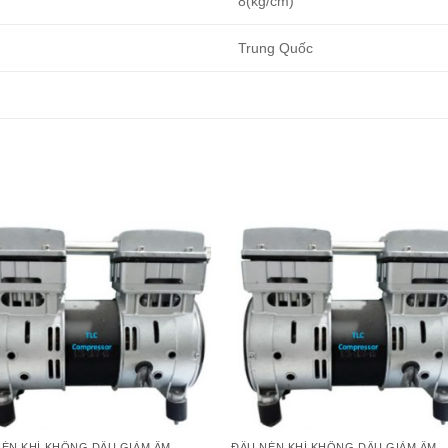
8(kg/cm)
Trung Quốc
NÉN KHÍ KHÔNG DẦU GIẢM ÂM
ĐẦU NÉN KHÍ KHÔNG DẦU GIẢM ÂM