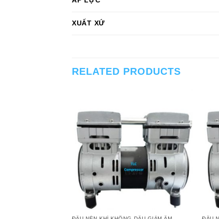
ÁP LỰC
XUẤT XỨ
RELATED PRODUCTS
ĐẦU NÉN KHÍ KHÔNG DẦU GIẢM ÂM
ĐẦU 