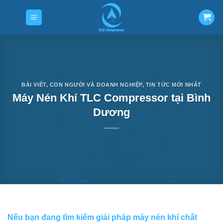
Skip
to
content
BÀI VIẾT
,
CON NGƯỜI VÀ DOANH NGHIỆP
,
TIN TỨC MỚI NHẤT
Máy Nén Khí TLC Compressor tại Bình
Dương
Nếu bạn đang tìm kiếm giải pháp
máy nén khí chất