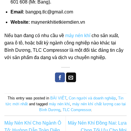
601 608 (Mr. Bang).
Email:
bangpq.tlc@gmail.com
Website:
maynenkhitietkiemdien.vn
Nếu bạn đang có nhu cầu về
máy nén khí
cho sản xuất,
gara ô tô, hoặc bất kỳ ngành công nghiệp nào khác tại
Bình Dương, TLC Compressor là một đối tác đáng tin cậy
với sản phẩm đa dạng và dịch vụ chuyên nghiệp.
This entry was posted in
BÀI VIẾT
,
Con người và doanh nghiệp
,
Tin
tức mới nhất
and tagged
máy nén khí
,
máy nén khí chất lượng cao tại
Bình Dương
,
TLC Compressor
.
Máy Nén Khí Cho Ngành Ô
Máy Nén Khí Đồng Nai: Lựa
Tô: Hướng Dẫn Toàn Diện
Chọn Tối Ưu Cho Mọi