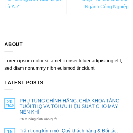
Từ A-Z
Ngành Công Nghiệp
ABOUT
Lorem ipsum dolor sit amet, consectetuer adipiscing elit,
sed diam nonummy nibh euismod tincidunt.
LATEST POSTS
PHỤ TÙNG CHÍNH HÃNG: CHÌA KHÓA TĂNG
20
Th10
TUỔI THỌ VÀ TỐI ƯU HIỆU SUẤT CHO MÁY
NÉN KHÍ
ở
Chức năng bình luận bị tắt
PHỤ
TÙNG
Trân trọng kính mời Quý khách hàng & Đối tác:
15