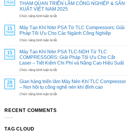
CHÍNH
Th10
THAM QUAN TRIỂN LÃM CÔNG NGHIỆP & SẢN
HÃNG:
XUẤT VIỆT NAM 2025
CHÌA
ở
Chức năng bình luận bị tắt
KHÓA
Trân
TĂNG
trọng
TUỔI
Máy Tạo Khí Nitơ PSA Từ TLC Compressors: Giải
15
kính
THỌ
Th10
Pháp Tối Ưu Cho Các Ngành Công Nghiệp
mời
VÀ
ở
Chức năng bình luận bị tắt
Quý
TỐI
Máy
khách
ƯU
Tạo
hàng
Máy Tạo Khí Nitơ PSA TLC-NDH Từ TLC
HIỆU
15
Khí
&
SUẤT
Th10
COMPRESSORS: Giải Pháp Tối Ưu Cho Cắt
Nitơ
Đối
CHO
Laser – Tiết Kiệm Chi Phí và Nâng Cao Hiệu Suất
PSA
tác:
MÁY
ở
Chức năng bình luận bị tắt
Từ
THAM
NÉN
Máy
TLC
QUAN
KHÍ
Tạo
Compressors:
Gian hàng triển lãm Máy Nén Khí TLC Compressor
TRIỂN
28
Khí
Giải
LÃM
Th8
– Nơi hội tụ công nghệ nén khí đỉnh cao
Nitơ
Pháp
CÔNG
ở
Chức năng bình luận bị tắt
PSA
Tối
NGHIỆP
Gian
TLC-
Ưu
&
hàng
NDH
Cho
SẢN
triển
RECENT COMMENTS
Từ
Các
XUẤT
lãm
TLC
Ngành
VIỆT
Máy
COMPRESSORS:
Công
NAM
Nén
Giải
Nghiệp
2025
TAG CLOUD
Khí
Pháp