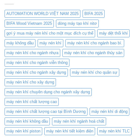
TLC
Tối
Compressor
Ưu
–
Cho
AUTOMATION WORLD VIỆT NAM 2025
BIFA 2025
Nơi
Cắt
hội
BIFA Wood Vietnam 2025
dòng máy tạo khí nitơ
Laser
tụ
–
gợi ý mua máy nén khí cho một mục đích cụ thể
máy dệt thổi khí
công
Tiết
nghệ
Kiệm
máy không dầu
máy nén khí
máy nén khí cho ngành bao bì.
nén
Chi
khí
Phí
máy nén khí cho ngành nhựa
máy nén khí cho ngành thủy sản
đỉnh
và
cao
Nâng
máy nén khí cho ngành viễn thông
Cao
Hiệu
máy nén khí cho ngành xây dựng
máy nén khí cho quân sự
Suất
máy nén khí cho xây dựng
máy nén khí chuyên dụng cho ngành xây dựng
máy nén khí chất lượng cao
máy nén khí chất lượng cao tại Bình Dương
máy nén khí di động
máy nén khí không dầu
máy nén khí ngành hoá chất
máy nén khí piston
máy nén khí tiết kiệm điện
máy nén khí TLC