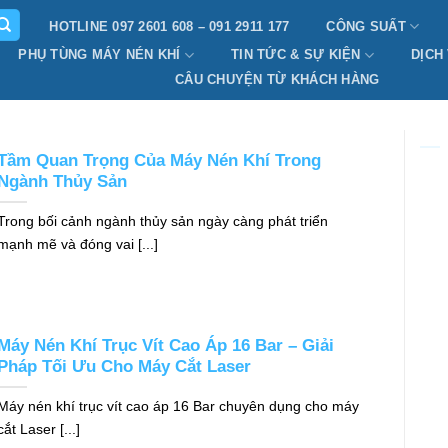
HOTLINE 097 2601 608 – 091 2911 177
CÔNG SUẤT
PHỤ TÙNG MÁY NÉN KHÍ
TIN TỨC & SỰ KIỆN
DỊCH
CÂU CHUYỆN TỪ KHÁCH HÀNG
Tầm Quan Trọng Của Máy Nén Khí Trong
Ngành Thủy Sản
Trong bối cảnh ngành thủy sản ngày càng phát triển
mạnh mẽ và đóng vai [...]
Máy Nén Khí Trục Vít Cao Áp 16 Bar – Giải
Pháp Tối Ưu Cho Máy Cắt Laser
Máy nén khí trục vít cao áp 16 Bar chuyên dụng cho máy
cắt Laser [...]