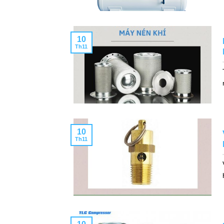
10
Th11
10
Th11