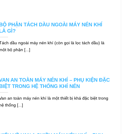
BỘ PHẬN TÁCH DẦU NGOÀI MÁY NÉN KHÍ
LÀ GÌ?
Tách dầu ngoài máy nén khí (còn gọi là lọc tách dầu) là
một bộ phận [...]
VAN AN TOÀN MÁY NÉN KHÍ – PHỤ KIỆN ĐẶC
BIỆT TRONG HỆ THỐNG KHÍ NÉN
Van an toàn máy nén khí là một thiết bị khá đặc biệt trong
hệ thống [...]