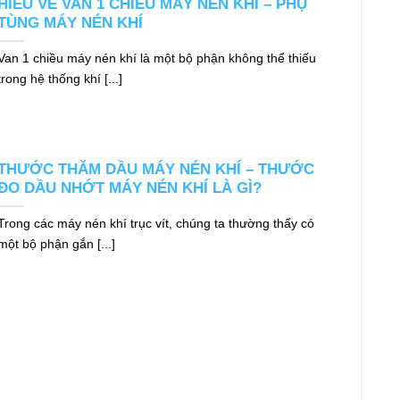
HIỂU VỀ VAN 1 CHIỀU MÁY NÉN KHÍ – PHỤ
TÙNG MÁY NÉN KHÍ
Van 1 chiều máy nén khí là một bộ phận không thể thiếu
trong hệ thống khí [...]
THƯỚC THĂM DẦU MÁY NÉN KHÍ – THƯỚC
ĐO DẦU NHỚT MÁY NÉN KHÍ LÀ GÌ?
Trong các máy nén khí trục vít, chúng ta thường thấy có
một bộ phận gắn [...]