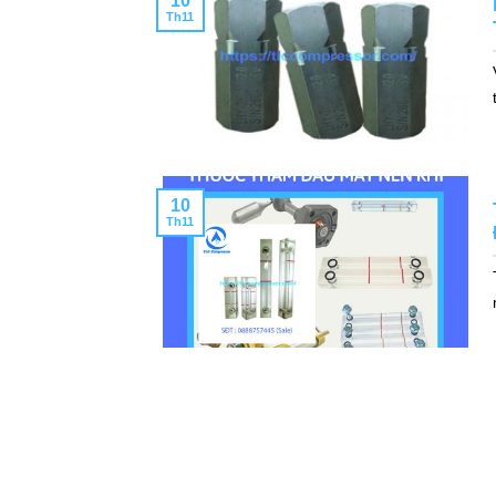
10
Th11
10
Th11