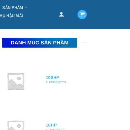
SẢN PHẨM
 VỤ HẬU MÃI
DANH MỤC SẢN PHẨM
100HP
2 PRODUCTS
10HP
1 PRODUCT