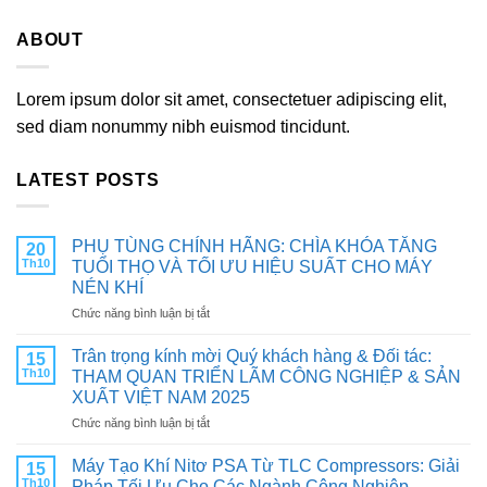
ABOUT
Lorem ipsum dolor sit amet, consectetuer adipiscing elit,
sed diam nonummy nibh euismod tincidunt.
LATEST POSTS
PHỤ TÙNG CHÍNH HÃNG: CHÌA KHÓA TĂNG
20
Th10
TUỔI THỌ VÀ TỐI ƯU HIỆU SUẤT CHO MÁY
NÉN KHÍ
ở
Chức năng bình luận bị tắt
PHỤ
TÙNG
Trân trọng kính mời Quý khách hàng & Đối tác:
15
CHÍNH
Th10
THAM QUAN TRIỂN LÃM CÔNG NGHIỆP & SẢN
HÃNG:
XUẤT VIỆT NAM 2025
CHÌA
ở
Chức năng bình luận bị tắt
KHÓA
Trân
TĂNG
trọng
TUỔI
Máy Tạo Khí Nitơ PSA Từ TLC Compressors: Giải
15
kính
THỌ
Th10
Pháp Tối Ưu Cho Các Ngành Công Nghiệp