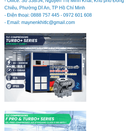
- Office: Số 338/34, Nguyễn Thị Minh Khai, Khu phố Đông
Chiêu, Phường Dĩ An, TP Hồ Chí Minh
- Điện thoại: 0888 757 445 - 0972 601 608
- Email: maynenkhitlc@gmail.com