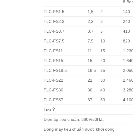
8 Ba
TLC-FS1.5
1,5
2
140
TLC-FS2.2
2,2
3
240
TLC-FS3.7
3,7
5
410
TLC-FS7.5
7,5
10
820
TLC-FS11
11
15
1.23
TLC-FS15
15
20
1.64
TLC-FS18.5
18,5
25
2.05
TLC-FS22
22
30
2.46
TLC-FS30
30
40
3.28
TLC-FS37
37
50
4.10
Lưu Ý:
Điện áp tiêu chuẩn: 380V/50HZ.
Dòng máy tiêu chuẩn được khởi động