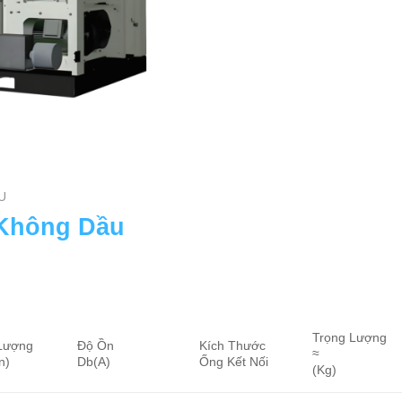
U
 Không Dầu
Trọng Lượng
Lượng
Độ Ồn
Kích Thước
≈
n)
Db(A)
Ống Kết Nối
(Kg)