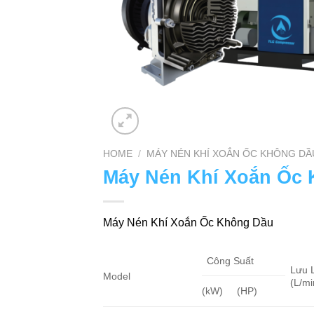
HOME
/
MÁY NÉN KHÍ XOẮN ỐC KHÔNG DẦ
Máy Nén Khí Xoắn Ốc
Máy Nén Khí Xoắn Ốc Không Dầu
Công Suất
Lưu 
Model
(L/mi
(kW)
(HP)