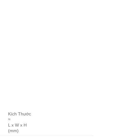
Kích Thước
≈
L x W x H
(mm)