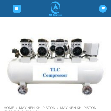
Skip
to
content
HOME
/
MÁY NÉN KHI PISTON
/
MÁY NÉN KHÍ PISTON