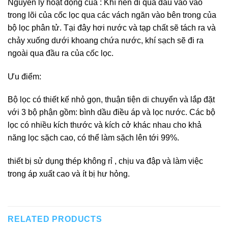
Nguyên lý hoạt động của : Khí nén đi qua đầu vào vào
trong lõi của cốc lọc qua các vách ngăn vào bên trong của
bộ lọc phân tử. Tại đây hơi nước và tạp chất sẽ tách ra và
chảy xuống dưới khoang chứa nước, khí sạch sẽ đi ra
ngoài qua đầu ra của cốc lọc.
Ưu điểm:
Bộ lọc có thiết kế nhỏ gọn, thuận tiện di chuyển và lắp đặt
với 3 bộ phận gồm: bình dầu điều áp và lọc nước. Các bộ
lọc có nhiều kích thước và kích cở khác nhau cho khả
năng lọc sặch cao, có thể làm sặch lên tới 99%.
thiết bị sử dụng thép không rỉ , chịu va đập và làm việc
trong áp xuất cao và ít bị hư hỏng.
RELATED PRODUCTS